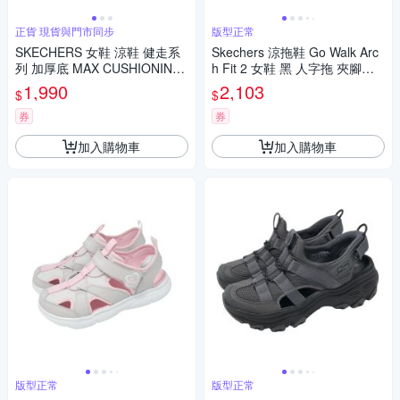
正貨 現貨與門市同步
版型正常
SKECHERS 女鞋 涼鞋 健走系
Skechers 涼拖鞋 Go Walk Arc
列 加厚底 MAX CUSHIONING
h Fit 2 女鞋 黑 人字拖 夾腳拖 1
FOAMIES 黑 111126BKW
40861BBK
1,990
2,103
$
$
券
券
加入購物車
加入購物車
版型正常
版型正常