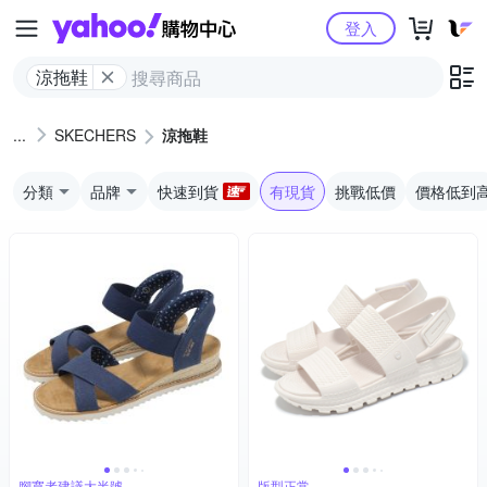
Yahoo購物中心
登入
涼拖鞋
SKECHERS
涼拖鞋
分類
品牌
快速到貨
有現貨
挑戰低價
價格低到
腳寬者建議大半號
版型正常