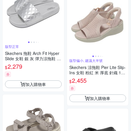
版型正常
Skechers 拖鞋 Arch Fit Hyper
Slide 女鞋 銀 灰 彈力涼拖鞋 14
版型偏小, 建議大半號
1711SIL
2,279
$
Skechers 涼拖鞋 Pier Lite Slip-
Ins 女鞋 粉紅 米 厚底 針織 188
券
001BLSH
2,455
$
加入購物車
券
加入購物車