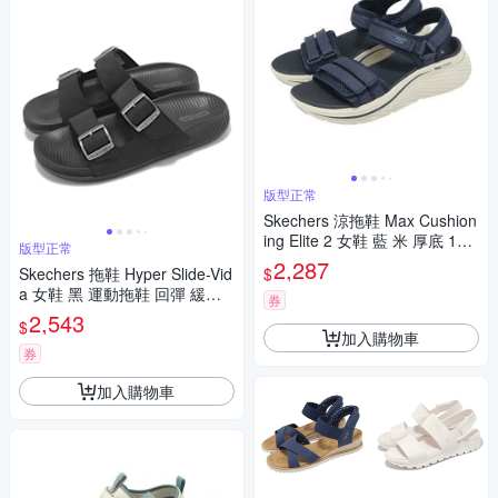
版型正常
Skechers 涼拖鞋 Max Cushion
ing Elite 2 女鞋 藍 米 厚底 141
版型正常
617NVY
2,287
$
Skechers 拖鞋 Hyper Slide-Vid
a 女鞋 黑 運動拖鞋 回彈 緩震
券
休閒鞋 140466BBK
2,543
$
加入購物車
券
加入購物車