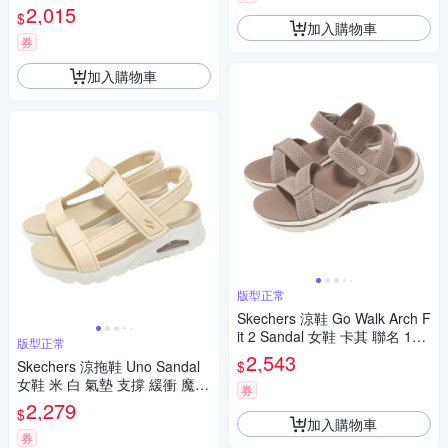
撐 119826BBK
2,015
$
加入購物車
券
加入購物車
版型正常
Skechers 涼鞋 Go Walk Arch F
it 2 Sandal 女鞋 卡其 聯名 140
版型正常
878TPE
2,543
$
Skechers 涼拖鞋 Uno Sandal
女鞋 米 白 氣墊 支撐 緩衝 魔鬼
券
氈 厚底 119813NAT
2,279
$
加入購物車
券