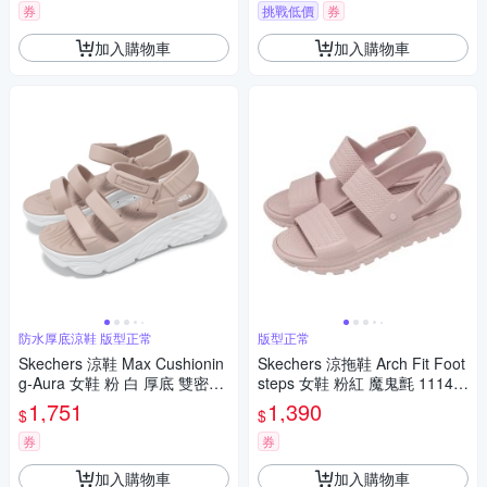
券
挑戰低價
券
加入購物車
加入購物車
防水厚底涼鞋 版型正常
版型正常
Skechers 涼鞋 Max Cushionin
Skechers 涼拖鞋 Arch Fit Foot
g-Aura 女鞋 粉 白 厚底 雙密度
steps 女鞋 粉紅 魔鬼氈 11146
緩衝 防水 涼拖鞋 111126LTPK
1BLSH
1,751
1,390
$
$
券
券
加入購物車
加入購物車