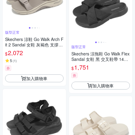
版型正常
Skechers 涼鞋 Go Walk Arch F
it 2 Sandal 女鞋 灰褐色 支撐
版型正常
緩衝 健走涼鞋 140876TPE
2,072
$
Skechers 涼拖鞋 Go Walk Flex
Sandal 女鞋 黑 交叉鞋帶 1415
5
(
1
)
36BBK
1,751
$
券
券
加入購物車
加入購物車