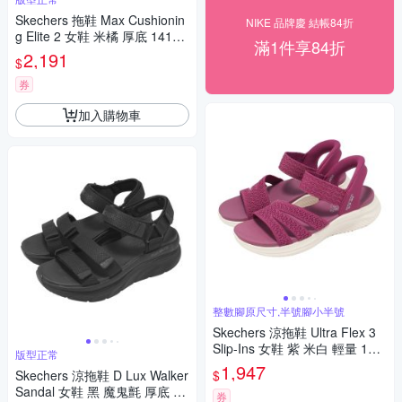
Skechers 拖鞋 Max Cushionin
NIKE 品牌慶 結帳84折
g Elite 2 女鞋 米橘 厚底 14161
滿1件享84折
0NAT
2,191
$
券
加入購物車
整數腳原尺寸,半號腳小半號
Skechers 涼拖鞋 Ultra Flex 3
Slip-Ins 女鞋 紫 米白 輕量 164
版型正常
054PUR
1,947
$
Skechers 涼拖鞋 D Lux Walker
Sandal 女鞋 黑 魔鬼氈 厚底 支
券