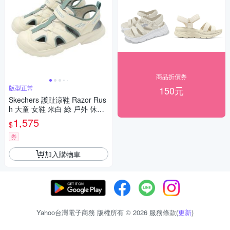
商品折價券
版型正常
150元
Skechers 護趾涼鞋 Razor Rus
h 大童 女鞋 米白 綠 戶外 休閒
鞋 407043LNTGR
1,575
$
券
加入購物車
Yahoo台灣電子商務 版權所有 © 2026 服務條款(
更新
)