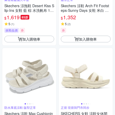
Skechers 涼拖鞋 Desert Kiss S
Skechers 涼鞋 Arch Fit Footst
lip-Ins 女鞋 藍 棕 水洗帆布 114
eps-Sunny Days 女鞋 米白 支
418NVY
撐 緩衝 雙帶 111461WHT
1,619
1,352
85折
$
$
5
5
(
1
)
(
2
)
挑戰低價
券
券
加入購物車
加入購物車
防水厚底涼鞋 版型正常
正貨 現貨與門市同步
Skechers 涼鞋 Max Cushionin
SKECHERS 女鞋 涼鞋女休閒