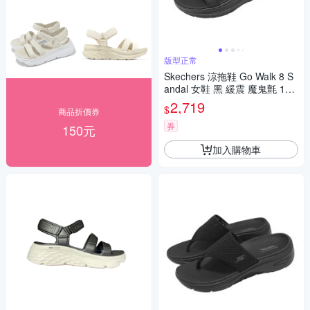
版型正常
Skechers 涼拖鞋 Go Walk 8 S
andal 女鞋 黑 緩震 魔鬼氈 141
020BBK
2,719
$
商品折價券
券
150元
加入購物車