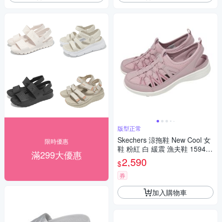
版型正常
Skechers 涼拖鞋 New Cool 女
限時優惠
鞋 粉紅 白 緩震 漁夫鞋 159490
滿299大優惠
LIL
2,590
$
券
加入購物車