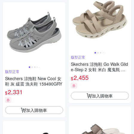
版型正常
Skechers 涼拖鞋 Go Walk Glid
e-Step 2 女鞋 米白 魔鬼氈 鏤
版型正常
空 141269TPE
2,455
$
Skechers 涼拖鞋 New Cool 女
鞋 灰 緩震 漁夫鞋 159490GRY
券
2,331
$
加入購物車
券
加入購物車