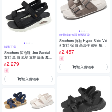
輕量緩衝拖鞋 版型正常
Skechers 拖鞋 Hyper Slide-Vid
a 女鞋 棕 白 高回彈 緩衝 輪胎
版型正常
大底 涼拖鞋 140466DKTP
2,457
$
Skechers 涼拖鞋 Uno Sandal
女鞋 黑 白 氣墊 支撐 緩衝 魔鬼
券
氈 厚底 119813BLK
2,279
$
加入購物車
券
加入購物車