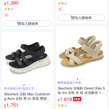
緩衝 雙帶 111461BBK
1,390
$
5
(
1
)
5
(
1
)
券
券
加入購物車
加入購物車
腳寬者建議大半號
Skechers 涼拖鞋 Desert Kiss S
防水厚底涼鞋 版型正常
lip-Ins 女鞋 米 棕 水洗帆布 114
Skechers 涼鞋 Max Cushionin
418NAT
1,619
g-Aura 女鞋 黑 白 厚底 雙密度
85折
$
緩衝 防水 涼拖鞋 111126BKW
1,751
$
5
(
1
)