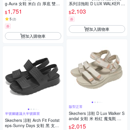
g-Aura 女鞋 米白 白 厚底 雙密
系列涼拖鞋 D LUX WALKER 米
度 緩衝 防水 涼拖鞋 111126NA
白 魔鬼氈 119828NAT
1,751
2,103
$
$
T
5
(
2
)
券
券
加入購物車
加入購物車
版型正常
Skechers 涼鞋 D Lux Walker S
半號腳建議大半號購買
andal 女鞋 米 粉紅 魔鬼氈 厚
Skechers 涼鞋 Arch Fit Footst
底 支撐 119826TPE
2,015
eps-Sunny Days 女鞋 黑 支撐
$