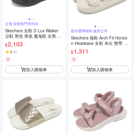
正貨 現貨與門市同步
Skechers 女鞋 D Lux Walker
親水雙帶拖鞋 版型正常
涼鞋 黑色 厚底 魔鬼氈 全黑 11
Skechers 拖鞋 Arch Fit Horizo
9828BBK
2,103
n-Heatwave 女鞋 米白 雙帶 防
$
水 支撐 涼拖鞋 111645NAT
1,311
$
5
(
1
)
券
券
加入購物車
加入購物車