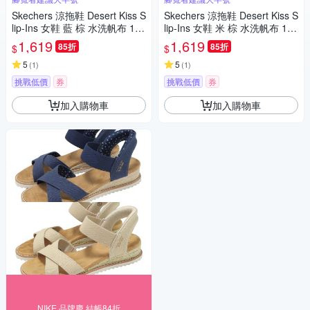
Skechers 涼拖鞋 Desert Kiss S
Skechers 涼拖鞋 Desert Kiss S
lip-Ins 女鞋 藍 棕 水洗帆布 114
lip-Ins 女鞋 米 棕 水洗帆布 114
418NVY
418NAT
1,619
1,619
85折
85折
$
$
5
5
(
1
)
(
1
)
挑戰低價
券
挑戰低價
券
加入購物車
加入購物車
NIKE 品牌慶 結帳84折