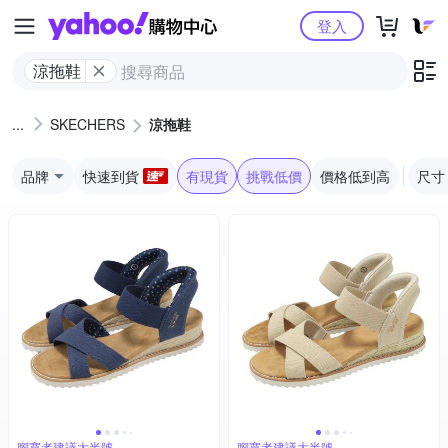
Yahoo購物中心
登入
涼拖鞋
SKECHERS
涼拖鞋
品牌
快速到貨
有現貨
挑戰低價
價格低到高
尺寸
腳寬者建議大半號
腳寬者建議大半號