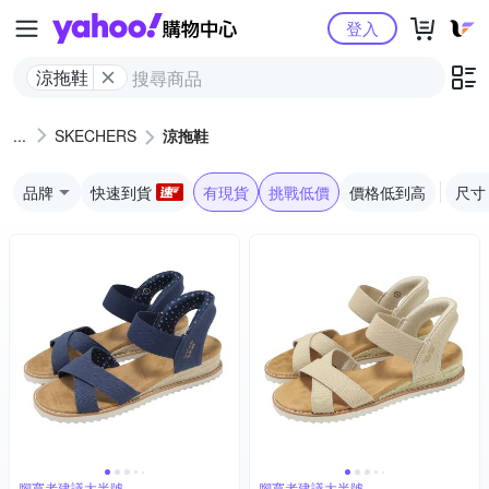
Yahoo購物中心
登入
涼拖鞋
SKECHERS
涼拖鞋
品牌
快速到貨
有現貨
挑戰低價
價格低到高
尺寸
腳寬者建議大半號
腳寬者建議大半號