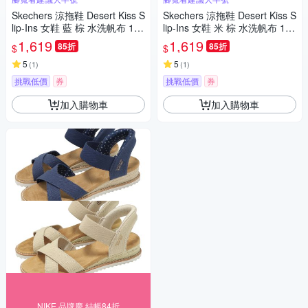
Skechers 涼拖鞋 Desert Kiss S
Skechers 涼拖鞋 Desert Kiss S
lip-Ins 女鞋 藍 棕 水洗帆布 114
lip-Ins 女鞋 米 棕 水洗帆布 114
418NVY
418NAT
1,619
1,619
85折
85折
$
$
5
5
(
1
)
(
1
)
挑戰低價
券
挑戰低價
券
加入購物車
加入購物車
NIKE 品牌慶 結帳84折