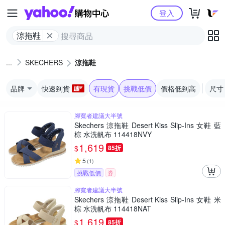
Yahoo購物中心
登入
涼拖鞋
SKECHERS
涼拖鞋
品牌
快速到貨
有現貨
挑戰低價
價格低到高
尺寸
腳寬者建議大半號
Skechers 涼拖鞋 Desert Kiss Slip-Ins 女鞋 藍
棕 水洗帆布 114418NVY
1,619
$
85折
5
(
1
)
挑戰低價
券
腳寬者建議大半號
Skechers 涼拖鞋 Desert Kiss Slip-Ins 女鞋 米
棕 水洗帆布 114418NAT
1,619
$
85折