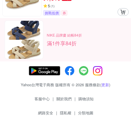
5
(
1
)
挑戰低價
券
NIKE 品牌慶 結帳84折
滿1件享84折
Yahoo台灣電子商務 版權所有 © 2026 服務條款(
更新
)
客服中心
|
關於我們
|
購物須知
網路安全
|
隱私權
|
分類地圖