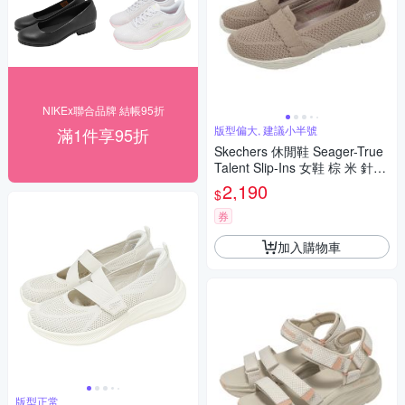
NIKEx聯合品牌 結帳95折
版型偏大, 建議小半號
滿1件享95折
Skechers 休閒鞋 Seager-True
Talent Slip-Ins 女鞋 棕 米 針織
套入式 懶人鞋 159013MOC
2,190
$
券
加入購物車
版型正常