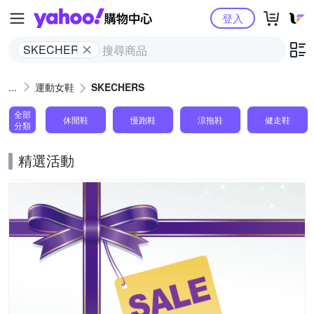
Yahoo購物中心
登入
SKECHERS
運動女鞋
SKECHERS
全部
休閒鞋
慢跑鞋
涼拖鞋
健走鞋
分類
精選活動