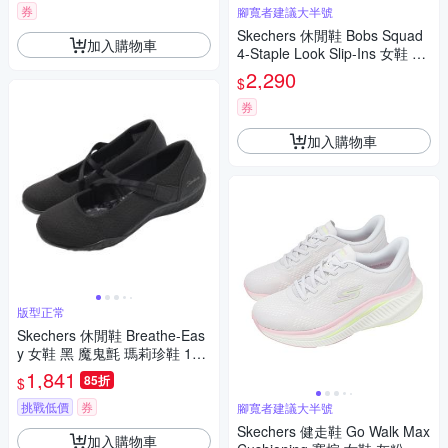
券
腳寬者建議大半號
Skechers 休閒鞋 Bobs Squad
加入購物車
4-Staple Look Slip-Ins 女鞋 黑
健走 厚底 117624BLK
2,290
$
券
加入購物車
版型正常
Skechers 休閒鞋 Breathe-Eas
y 女鞋 黑 魔鬼氈 瑪莉珍鞋 100
771BBK
1,841
85折
$
挑戰低價
券
腳寬者建議大半號
Skechers 健走鞋 Go Walk Max
加入購物車