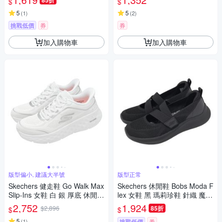
85折
$
$
5
5
(
1
)
(
2
)
挑戰低價
券
券
加入購物車
加入購物車
版型偏小, 建議大半號
版型正常
Skechers 健走鞋 Go Walk Max
Skechers 休閒鞋 Bobs Moda F
Slip-Ins 女鞋 白 銀 厚底 休閒鞋
lex 女鞋 黑 瑪莉珍鞋 針織 魔鬼
126031WSL
氈 117732BBK
2,752
1,924
$2,896
85折
$
$
5
(
1
)
挑戰低價
券