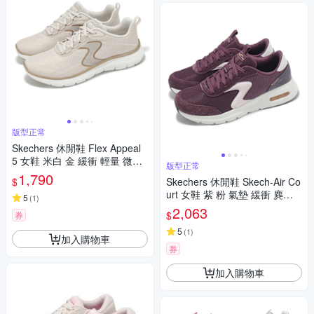
版型正常
Skechers 休閒鞋 Flex Appeal
5 女鞋 米白 金 緩衝 輕量 微厚
版型正常
底 健走鞋 150215NTGD
1,790
$
Skechers 休閒鞋 Skech-Air Co
urt 女鞋 紫 粉 氣墊 緩衝 麂皮
5
(
1
)
板鞋 150076BUMT
2,063
$
券
5
(
1
)
加入購物車
券
加入購物車