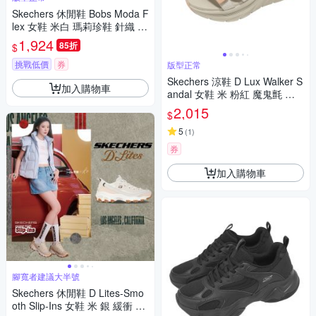
Skechers 休閒鞋 Bobs Moda F
lex 女鞋 米白 瑪莉珍鞋 針織 魔
鬼氈 117732OFWT
1,924
85折
$
挑戰低價
券
版型正常
Skechers 涼鞋 D Lux Walker S
加入購物車
andal 女鞋 米 粉紅 魔鬼氈 厚
底 支撐 119826TPE
2,015
$
5
(
1
)
券
加入購物車
腳寬者建議大半號
Skechers 休閒鞋 D Lites-Smo
oth Slip-Ins 女鞋 米 銀 緩衝 拼