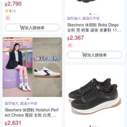
接 老爹鞋 舒華著用款 150537
2,790
$
NTTP
5
(
1
)
券
版型偏小, 建議大半號
Skechers 休閒鞋 Bobs Diego
加入購物車
女鞋 黑 輕量 緩衝 老爹鞋 1176
85BBK
2,367
$
券
加入購物車
版型偏大, 建議小半號
Skechers 休閒鞋 Hotshot-Perf
ect Choice 寬楦 女鞋 白黑 彈
性鞋帶 舒華代言款 德訓鞋 瞬穿
2,631
$
款 185322WWBK