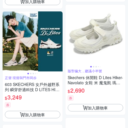
加入購物車
版型偏大，建議小半號
Skechers 休閒鞋 D Lites Hiker-
正貨 現貨與門市同步
Navolato 女鞋 米 魔鬼氈 瑪莉
603 SKECHERS 女戶外越野系
珍鞋 山系 180211CRW
2,690
列 瞬穿舒適科技 D LITES HIK
$
ER - COZY FIT (180114NTB
3,249
$
券
K)
券
加入購物車
加入購物車