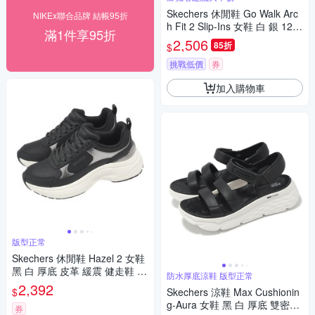
Skechers 休閒鞋 Go Walk Arc
NIKEx聯合品牌 結帳95折
h Fit 2 Slip-Ins 女鞋 白 銀 125
滿1件享95折
338WSL
2,506
85折
$
挑戰低價
券
加入購物車
版型正常
Skechers 休閒鞋 Hazel 2 女鞋
黑 白 厚底 皮革 緩震 健走鞋 17
防水厚底涼鞋 版型正常
7447BLK
2,392
$
Skechers 涼鞋 Max Cushionin
g-Aura 女鞋 黑 白 厚底 雙密度
券