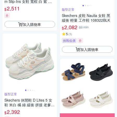
m Slip-Ins 女鞋 寬楦 白 紫 緩
衝 瞬穿科技 健走鞋 150404W
2,511
$
版型正常
WLV
Skechers 皮鞋 Naulia 女鞋 黑
券
緩衝 輕量 工作鞋 108322BLK
加入購物車
2,082
$2,191
$
5
(
1
)
挑戰低價
券
加入購物車
版型正常
Skechers 休閒鞋 D Lites 5 女
鞋 米白 橘 綠 緩衝 拼接 老爹鞋
150521NTMT
2,392
$