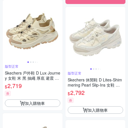
版型正常
Skechers 戶外鞋 D Lux Journe
版型正常
y 女鞋 米 黑 抽繩 厚底 避震 18
Skechers 休閒鞋 D Lites-Shim
0217SAND
2,719
mering Pearl Slip-Ins 女鞋 米
$
白 珍珠 老爹鞋 150559NAT
2,792
$
券
券
加入購物車
加入購物車