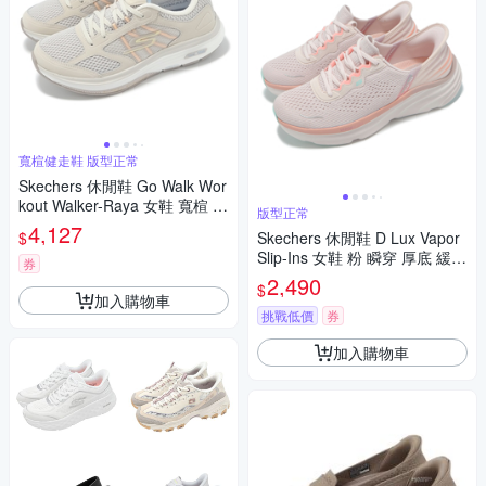
寬楦健走鞋 版型正常
Skechers 休閒鞋 Go Walk Wor
kout Walker-Raya 女鞋 寬楦 米
版型正常
白 碳板 回彈 健走鞋 125025W
4,127
$
Skechers 休閒鞋 D Lux Vapor
NAT
Slip-Ins 女鞋 粉 瞬穿 厚底 緩衝
券
健走鞋 150581LPMT
2,490
$
加入購物車
挑戰低價
券
加入購物車