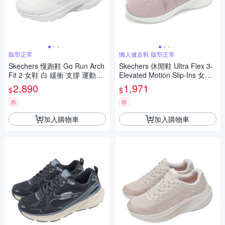
版型正常
懶人健走鞋 版型正常
Skechers 慢跑鞋 Go Run Arch
Skechers 休閒鞋 Ultra Flex 3-
Fit 2 女鞋 白 緩衝 支撐 運動鞋
Elevated Motion Slip-Ins 女鞋
129222WHT
粉 套入式 150457LTMV
2,890
1,971
$
$
券
券
加入購物車
加入購物車