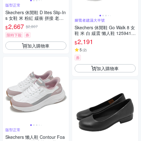
版型正常
Skechers 休閒鞋 D lites Slip-In
s 女鞋 米 粉紅 緩衝 拼接 老爹
腳寬者建議大半號
鞋 150726NTTP
2,667
$2,807
$
Skechers 休閒鞋 Go Walk 8 女
鞋 米 白 緩震 懶人鞋 125941T
限時下殺
券
PE
2,191
$
加入購物車
5
(
2
)
券
加入購物車
版型正常
Skechers 懶人鞋 Contour Foa