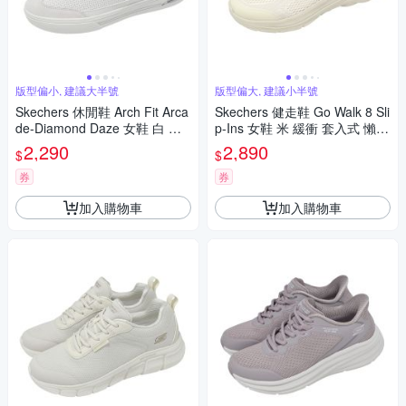
版型偏小, 建議大半號
版型偏大, 建議小半號
Skechers 休閒鞋 Arch Fit Arca
Skechers 健走鞋 Go Walk 8 Sli
de-Diamond Daze 女鞋 白 銀
p-Ins 女鞋 米 緩衝 套入式 懶人
輕量 彈性鬆緊鞋帶 177204WH
鞋 休閒鞋 125942WNAT
2,290
2,890
$
$
T
券
券
加入購物車
加入購物車