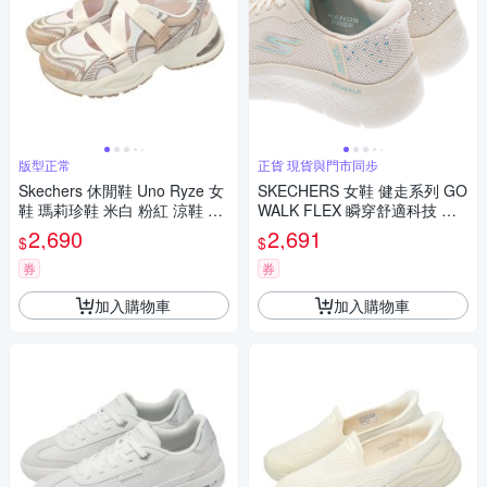
版型正常
正貨 現貨與門市同步
Skechers 休閒鞋 Uno Ryze 女
SKECHERS 女鞋 健走系列 GO
鞋 瑪莉珍鞋 米白 粉紅 涼鞋 氣
WALK FLEX 瞬穿舒適科技 健
墊 健走 177603LPRG
走鞋 閃亮-125502NAT
2,690
2,691
$
$
券
券
加入購物車
加入購物車