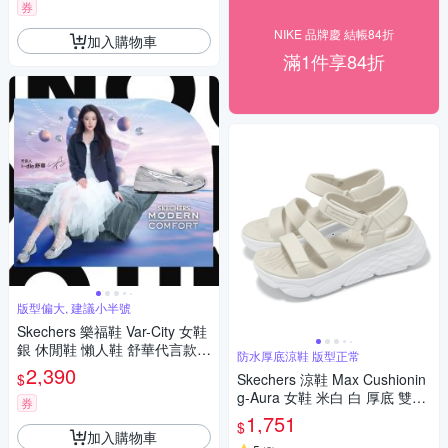
券
NIKE 品牌慶 結帳84折
加入購物車
滿1件享84折
版型偏大, 建議小半號
Skechers 樂福鞋 Var-City 女鞋
銀 休閒鞋 懶人鞋 舒華代言款 1
防水厚底涼鞋 版型正常
59305SIL
2,390
$
Skechers 涼鞋 Max Cushionin
g-Aura 女鞋 米白 白 厚底 雙密
券
度 緩衝 防水 涼拖鞋 111126NA
1,751
$
T
加入購物車