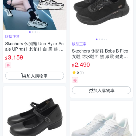
版型正常
Skechers 休閒鞋 Uno Ryze-Sc
版型正常
ale UP 女鞋 老爹鞋 白 黑 銀 復
Skechers 休閒鞋 Bobs B Flex
古 氣墊 舒華著用款 無小卡 177
3,159
女鞋 防水鞋面 黑 緩震 健走鞋
$
606WBK
運動鞋 117351BBK
2,490
$
券
5
(
1
)
加入購物車
券
加入購物車