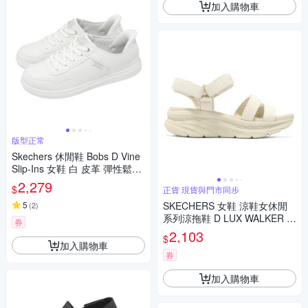
加入購物車
版型正常
Skechers 休閒鞋 Bobs D Vine
Slip-Ins 女鞋 白 皮革 彈性鬆緊
鞋帶 114827WHT
2,279
$
正貨 現貨與門市同步
5
SKECHERS 女鞋 涼鞋女休閒
(
2
)
系列涼拖鞋 D LUX WALKER 米
券
白 魔鬼氈 119828NAT
2,103
$
加入購物車
券
加入購物車