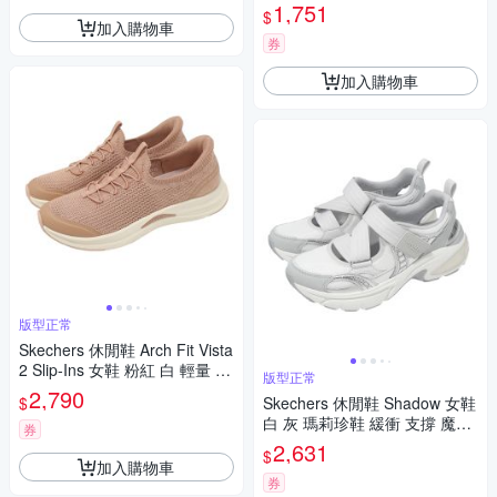
緩衝 防水 涼拖鞋 111126BKW
1,751
$
加入購物車
券
加入購物車
版型正常
Skechers 休閒鞋 Arch Fit Vista
2 Slip-Ins 女鞋 粉紅 白 輕量 緩
版型正常
衝 懶人鞋 104761CLAY
2,790
$
Skechers 休閒鞋 Shadow 女鞋
白 灰 瑪莉珍鞋 緩衝 支撐 魔鬼
券
氈 177387GRY
2,631
$
加入購物車
券