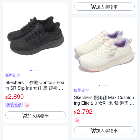
加入購物車
版型正常
Skechers 工作鞋 Contour Foa
m SR Slip Ins 女鞋 黑 緩衝 彈
版型正常
性鬆緊鞋帶 休閒鞋 108320BLK
2,890
$
Skechers 慢跑鞋 Max Cushion
ing Elite 2.0 女鞋 米 紫 避震 厚
挑戰低價
券
底 運動鞋 129628NAT
2,792
$
加入購物車
券
加入購物車