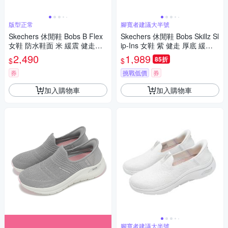
版型正常
腳寬者建議大半號
Skechers 休閒鞋 Bobs B Flex
Skechers 休閒鞋 Bobs Skillz Sl
女鞋 防水鞋面 米 緩震 健走鞋
ip-Ins 女鞋 紫 健走 厚底 緩震 1
運動鞋 117351OFWT
17756QUAL
2,490
1,989
85折
$
$
券
挑戰低價
券
加入購物車
加入購物車
腳寬者建議大半號