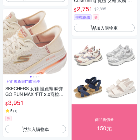
Cushioning 寬楦 女鞋 灰粉 厚
底 125581WLTGY
2,751
$2,895
$
挑戰低價
券
加入購物車
正貨 現貨與門市同步
SKECHERS 女鞋 慢跑鞋 瞬穿
GO RUN MAX /FIT 2.0寬楦款1
28947WNTPK
3,951
$
5
(
1
)
券
商品折價券
150元
加入購物車