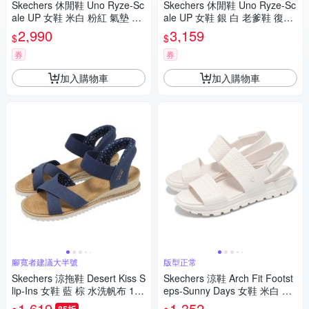
Skechers 休閒鞋 Uno Ryze-Sc
Skechers 休閒鞋 Uno Ryze-Sc
ale UP 女鞋 米白 粉紅 氣墊 老
ale UP 女鞋 銀 白 老爹鞋 復古
爹鞋 復古 舒華代言款 無小卡 1
氣墊 舒華代言款 177606LTGY
2,990
3,159
$
$
77606PKMT
券
券
加入購物車
加入購物車
腳寬者建議大半號
版型正常
Skechers 涼拖鞋 Desert Kiss S
Skechers 涼鞋 Arch Fit Footst
lip-Ins 女鞋 藍 棕 水洗帆布 114
eps-Sunny Days 女鞋 米白 支
418NVY
撐 緩衝 雙帶 111461WHT
1,619
1,352