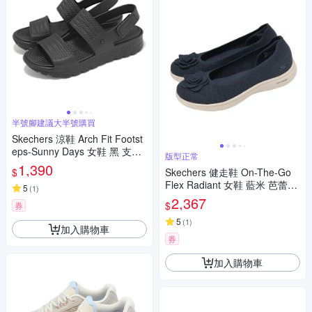
半號腳建議大半號購買
Skechers 涼鞋 Arch Fit Footst
eps-Sunny Days 女鞋 黑 支撐
版型正常
緩衝 雙帶 111461BBK
1,390
$
Skechers 健走鞋 On-The-Go
Flex Radiant 女鞋 藍米 芭蕾鞋
5
(
1
)
休閒鞋 138451NVY
2,367
$
券
5
(
1
)
加入購物車
券
加入購物車