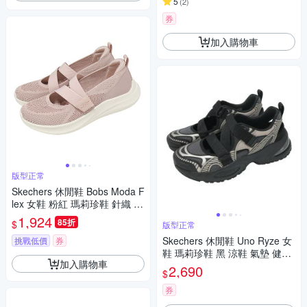
5
(
2
)
券
加入購物車
版型正常
Skechers 休閒鞋 Bobs Moda F
lex 女鞋 粉紅 瑪莉珍鞋 針織 魔
鬼氈 117732BLSH
1,924
85折
$
版型正常
Skechers 休閒鞋 Uno Ryze 女
挑戰低價
券
鞋 瑪莉珍鞋 黑 涼鞋 氣墊 健走
加入購物車
177603GUBK
2,690
$
券