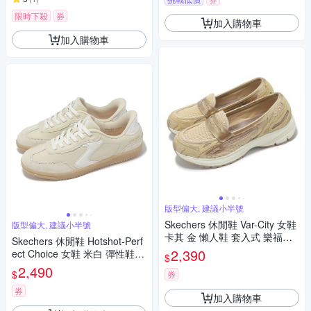
限時下殺
券
加入購物車
加入購物車
版型偏大, 建議小半號
Skechers 休閒鞋 Var-City 女鞋
版型偏大, 建議小半號
卡其 金 懶人鞋 套入式 樂福鞋
Skechers 休閒鞋 Hotshot-Perf
魔鬼氈 代言人 葉舒華 159305
2,390
ect Choice 女鞋 米白 彈性鞋帶
$
GLD
瞬穿款 舒華代言款 德訓鞋 185
2,490
$
券
322NAT
券
加入購物車