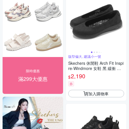
版型偏大, 建議小一號
Skechers 休閒鞋 Arch Fit Inspi
re-Windmore 女鞋 黑 緩衝 懶
限時優惠
人鞋 138901BBK
2,190
$
滿299大優惠
券
加入購物車