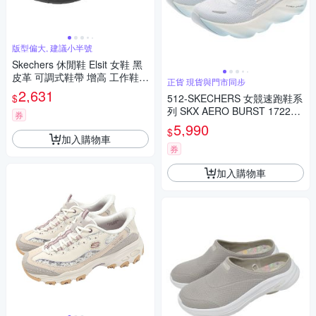
版型偏大, 建議小半號
Skechers 休閒鞋 Elsit 女鞋 黑
皮革 可調式鞋帶 增高 工作鞋 1
正貨 現貨與門市同步
08230BLK
2,631
$
512-SKECHERS 女競速跑鞋系
列 SKX AERO BURST 172210
券
WLB
5,990
$
加入購物車
券
加入購物車