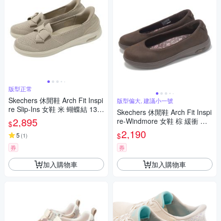
版型正常
Skechers 休閒鞋 Arch Fit Inspi
版型偏大, 建議小一號
re Slip-Ins 女鞋 米 蝴蝶結 138
Skechers 休閒鞋 Arch Fit Inspi
606TPE
2,895
re-Windmore 女鞋 棕 緩衝 懶
$
人鞋 138901CHOC
2,190
$
5
(
1
)
券
券
加入購物車
加入購物車