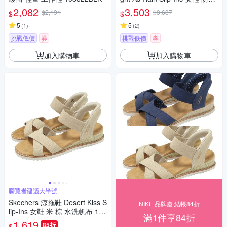
水 套入式 150193GYPK
2,082
3,503
$2,191
$3,687
$
$
5
5
(
1
)
(
2
)
挑戰低價
券
挑戰低價
券
加入購物車
加入購物車
腳寬者建議大半號
Skechers 涼拖鞋 Desert Kiss S
NIKE 品牌慶 結帳84折
lip-Ins 女鞋 米 棕 水洗帆布 114
滿1件享84折
418NAT
1,619
85折
$