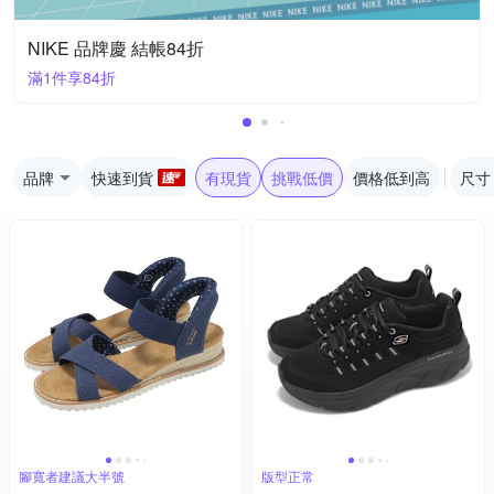
NIKE 品牌慶 結帳84折
滿1件享84折
品牌
快速到貨
有現貨
挑戰低價
價格低到高
尺寸
腳寬者建議大半號
版型正常