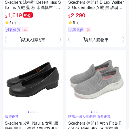
Skechers 涼拖鞋 Desert Kiss S
Skechers 休閒鞋 D Lux Walker
lip-Ins 女鞋 藍 棕 水洗帆布 114
2-Golden Step 女鞋 黑 玫瑰金
418NVY
厚底 運動鞋 150106BKRG
1,619
2,290
85折
$
$
5
5
(
1
)
(
1
)
挑戰低價
券
挑戰低價
券
加入購物車
加入購物車
版型正常
防潑水懶人健走鞋 版型正常
Skechers 皮鞋 Naulia 女鞋 黑
Skechers 休閒鞋 Arch Fit 2-Ri
緩衝 輕量 工作鞋 108322BLK
ght As Rain Slip-Ins 女鞋 防潑