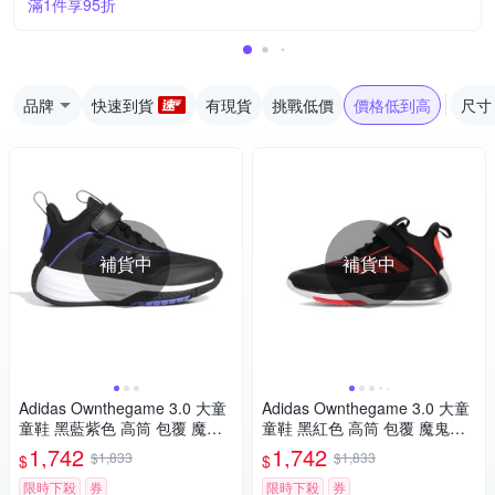
滿1件享95折
品牌
快速到貨
有現貨
挑戰低價
價格低到高
尺寸
補貨中
補貨中
Adidas Ownthegame 3.0 大童
Adidas Ownthegame 3.0 大童
童鞋 黑藍紫色 高筒 包覆 魔鬼
童鞋 黑紅色 高筒 包覆 魔鬼氈
氈 耐磨 緩震 籃球鞋 JI0393
耐磨 緩震 籃球鞋 JQ7939
1,742
1,742
$1,833
$1,833
$
$
限時下殺
券
限時下殺
券