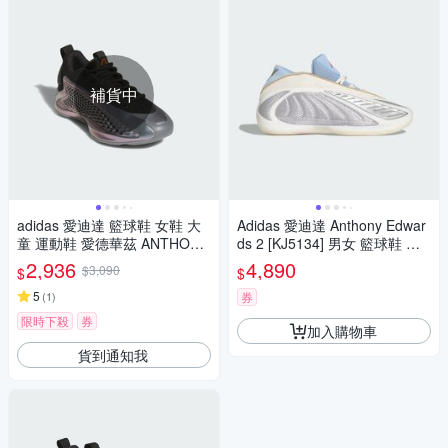
補貨中
adidas 愛迪達 籃球鞋 女鞋 大
Adidas 愛迪達 Anthony Edwar
童 運動鞋 愛德華茲 ANTHONY
ds 2 [KJ5134] 男女 籃球鞋 穩
EDWARDS 1 J LOW 銀黑 JQ8
定 支撐 緩震 銀 藍
2,936
4,890
$3,090
$
$
885
5
(
1
)
券
限時下殺
券
加入購物車
貨到通知我