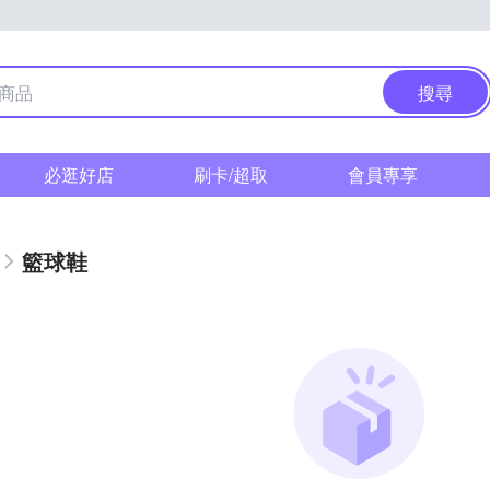
搜尋
必逛好店
刷卡/超取
會員專享
籃球鞋