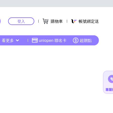
購物車
帳號綁定送
登入
看更多
uniopen 聯名卡
超贈點