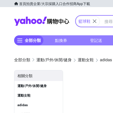
首頁
拍賣
企業/大宗採購入口
合作招商
App下載
Yahoo購物中心
籃球鞋
全部分類
點換券
登記送
運動/戶外/休閒/健身
運動女鞋
adidas
相關分類
運動/戶外/休閒/健身
運動女鞋
adidas