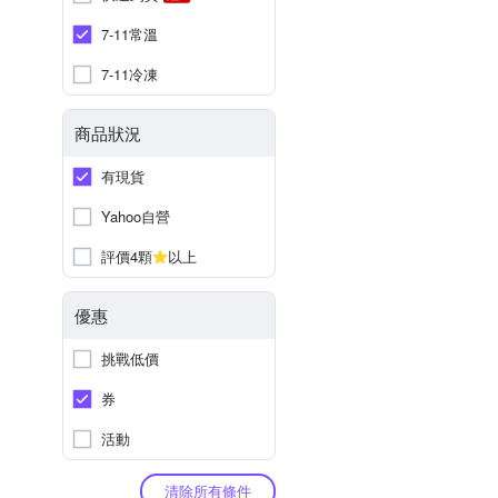
7-11常溫
7-11冷凍
商品狀況
有現貨
Yahoo自營
評價4顆
以上
優惠
挑戰低價
券
活動
清除所有條件