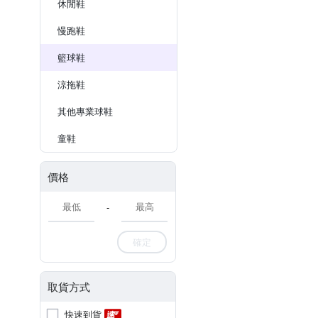
休閒鞋
慢跑鞋
籃球鞋
涼拖鞋
其他專業球鞋
童鞋
價格
-
確定
取貨方式
快速到貨