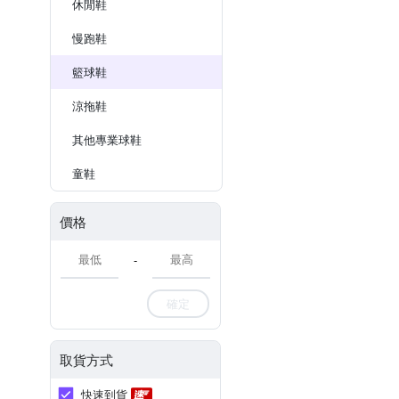
休閒鞋
慢跑鞋
籃球鞋
涼拖鞋
其他專業球鞋
童鞋
價格
-
確定
取貨方式
快速到貨