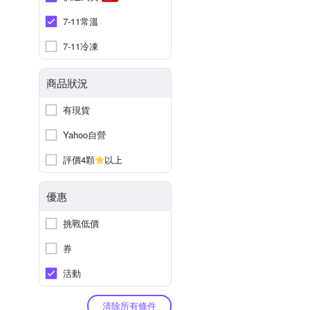
7-11常溫
7-11冷凍
商品狀況
有現貨
Yahoo自營
評價4顆
以上
優惠
挑戰低價
券
活動
清除所有條件