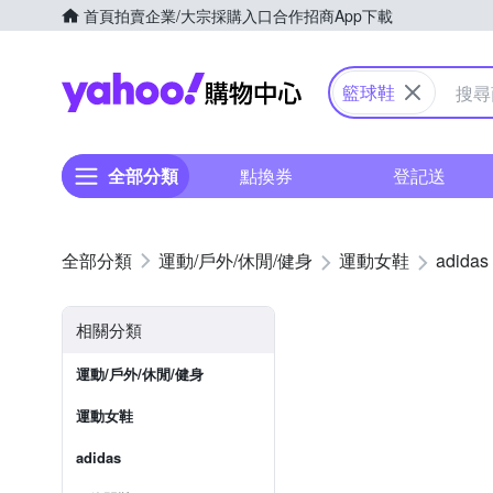
首頁
拍賣
企業/大宗採購入口
合作招商
App下載
Yahoo購物中心
籃球鞋
全部分類
點換券
登記送
運動/戶外/休閒/健身
運動女鞋
adidas
相關分類
運動/戶外/休閒/健身
運動女鞋
adidas