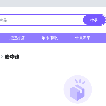
搜尋
必逛好店
刷卡/超取
會員專享
籃球鞋