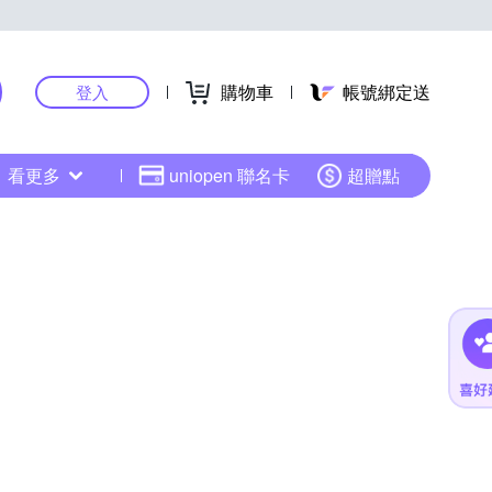
購物車
帳號綁定送
登入
看更多
uniopen 聯名卡
超贈點