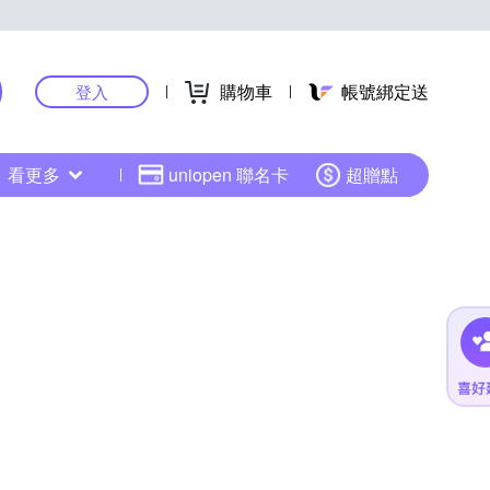
購物車
帳號綁定送
登入
看更多
uniopen 聯名卡
超贈點