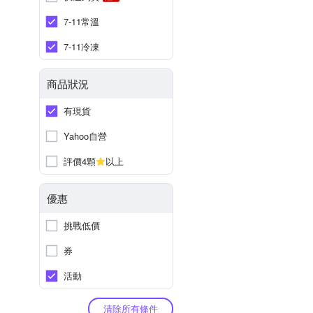
7-11常溫
7-11冷凍
商品狀況
有現貨
Yahoo自營
評價4顆
以上
優惠
挑戰低價
券
活動
清除所有條件