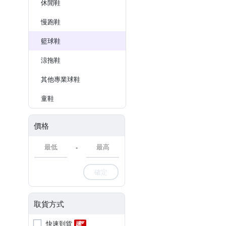
休閒鞋
慢跑鞋
籃球鞋
涼拖鞋
其他專業球鞋
童鞋
價格
-
確定
取貨方式
快速到貨