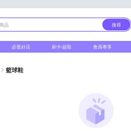
搜尋
必逛好店
刷卡/超取
會員專享
籃球鞋