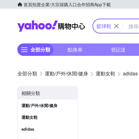
首頁
拍賣
企業/大宗採購入口
合作招商
App下載
Yahoo購物中心
籃球鞋
全部分類
點換券
登記送
運動/戶外/休閒/健身
運動女鞋
adidas
相關分類
運動/戶外/休閒/健身
運動女鞋
adidas