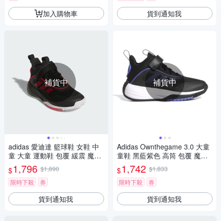
加入購物車
貨到通知我
補貨中
補貨中
adidas 愛迪達 籃球鞋 女鞋 中
Adidas Ownthegame 3.0 大童
童 大童 運動鞋 包覆 緩震 魔鬼
童鞋 黑藍紫色 高筒 包覆 魔鬼
氈 OWNTHEGAME 3.0 K 黑紅
氈 耐磨 緩震 籃球鞋 JI0393
1,796
1,742
$1,890
$1,833
$
$
JQ7939
限時下殺
券
限時下殺
券
貨到通知我
貨到通知我