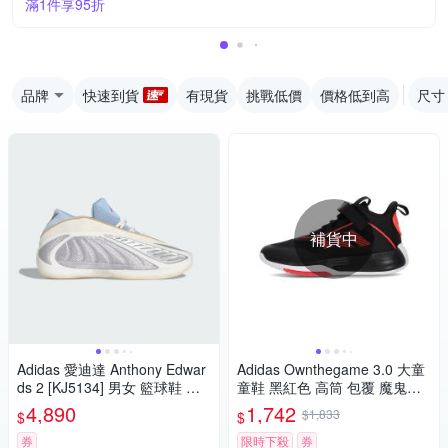
滿1件享95折
品牌
快速到貨
有現貨
挑戰低價
價格低到高
尺寸
補貨中
Adidas 愛迪達 Anthony Edwar
Adidas Ownthegame 3.0 大童
ds 2 [KJ5134] 男女 籃球鞋 穩
童鞋 黑紅色 高筒 包覆 魔鬼氈
定 支撐 緩震 銀 藍
耐磨 緩震 籃球鞋 JQ7939
4,890
1,742
$1,833
$
$
券
限時下殺
券