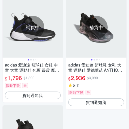
補貨中
補貨中
adidas 愛迪達 籃球鞋 女鞋 中
adidas 愛迪達 籃球鞋 女鞋 大
童 大童 運動鞋 包覆 緩震 魔鬼
童 運動鞋 愛德華茲 ANTHONY
氈 OWNTHEGAME 3.0 K 黑 JI
EDWARDS 1 J LOW 銀黑 JQ8
1,796
2,936
$1,890
$3,090
$
$
0393 (C5106)
885
5
限時下殺
券
(
1
)
限時下殺
券
貨到通知我
貨到通知我