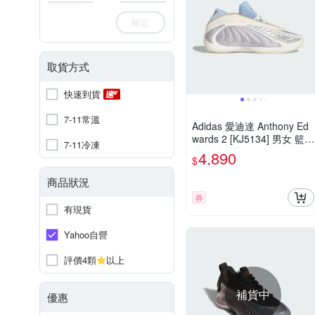
確定
取貨方式
快速到貨
7-11常溫
Adidas 愛迪達 Anthony Ed
wards 2 [KJ5134] 男女 籃球
7-11冷凍
鞋 穩定 支撐 緩震 銀 藍
4,890
$
商品狀況
券
有現貨
Yahoo自營
評價4顆
以上
補貨中
優惠