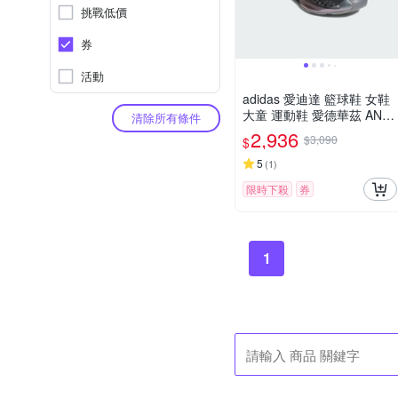
挑戰低價
券
活動
adidas 愛迪達 籃球鞋 女鞋
大童 運動鞋 愛德華茲 ANT
清除所有條件
HONY EDWARDS 1 J LOW
2,936
$3,090
$
銀黑 JQ8885
5
(
1
)
限時下殺
券
1