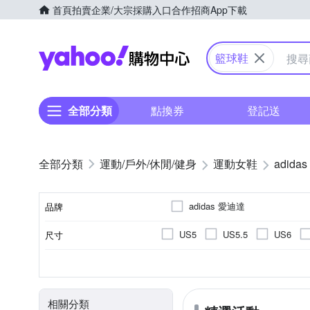
首頁
拍賣
企業/大宗採購入口
合作招商
App下載
Yahoo購物中心
籃球鞋
全部分類
點換券
登記送
運動/戶外/休閒/健身
運動女鞋
adidas
adidas 愛迪達
品牌
US5
US5.5
US6
尺寸
品牌名稱
UK5.5
UK6
UK6.5
依吊牌標示
籃球鞋
正常
女
依吊牌標示
顏色
內裡材質
款式
版型
適用性別
鞋墊材質
19cm
19.5cm
20cm
相關分類