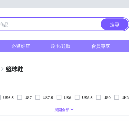
搜尋
必逛好店
刷卡/超取
會員專享
籃球鞋
US6.5
US7
US7.5
US8
US8.5
US9
UK3
UK7
UK7.5
UK8
UK8.5
UK9
UK9.5
U
展開全部
20.5cm
21cm
21.5cm
22cm
23.5cm