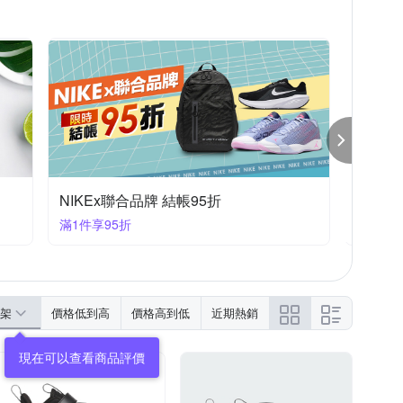
NIKEx聯合品牌 結帳95折
運動聯
滿1件享95折
滿1件享
架
價格低到高
價格高到低
近期熱銷
現在可以查看商品評價