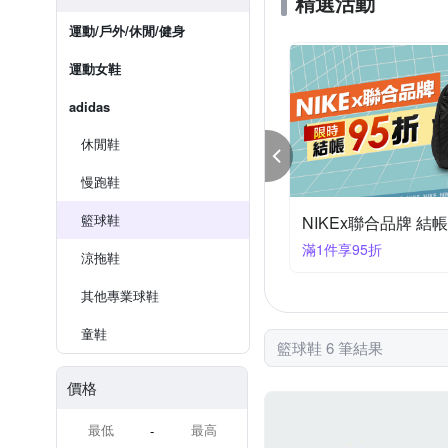
精選活動
運動/戶外/休閒/健身
運動女鞋
adidas
休閒鞋
慢跑鞋
籃球鞋
NIKEx聯合品牌 結帳
滿1件享95折
涼拖鞋
其他專業球鞋
童鞋
籃球鞋 6 筆結果
價格
-