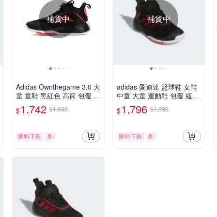
補貨中
補貨中
Adidas Ownthegame 3.0 大
adidas 愛迪達 籃球鞋 女鞋
童 童鞋 黑紅色 高筒 包覆 魔
中童 大童 運動鞋 包覆 緩震
鬼氈 耐磨 緩震 籃球鞋 JQ7
魔鬼氈 OWNTHEGAME 3.0
1,742
1,796
$1,833
$1,890
$
$
939
K 黑紅 JQ7939
限時下殺
券
限時下殺
券