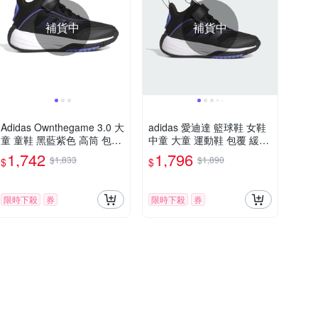
補貨中
補貨中
Adidas Ownthegame 3.0 大
adidas 愛迪達 籃球鞋 女鞋
童 童鞋 黑藍紫色 高筒 包覆
中童 大童 運動鞋 包覆 緩震
魔鬼氈 耐磨 緩震 籃球鞋 JI
魔鬼氈 OWNTHEGAME 3.0
1,742
1,796
$1,833
$1,890
$
$
0393
K 黑 JI0393 (C5106)
限時下殺
券
限時下殺
券