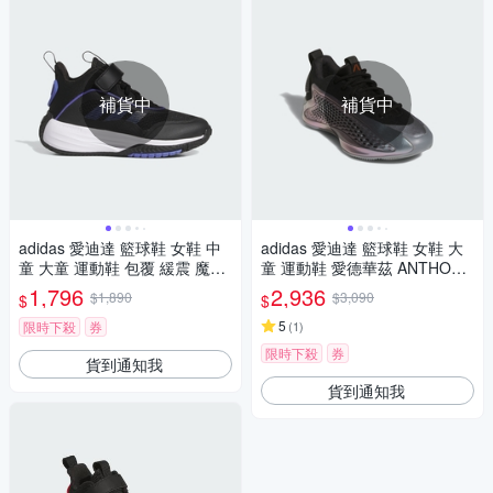
補貨中
補貨中
adidas 愛迪達 籃球鞋 女鞋 中
adidas 愛迪達 籃球鞋 女鞋 大
童 大童 運動鞋 包覆 緩震 魔鬼
童 運動鞋 愛德華茲 ANTHONY
氈 OWNTHEGAME 3.0 K 黑 JI
EDWARDS 1 J LOW 銀黑 JQ8
1,796
2,936
$1,890
$3,090
$
$
0393 (C5106)
885
5
限時下殺
券
(
1
)
限時下殺
券
貨到通知我
貨到通知我