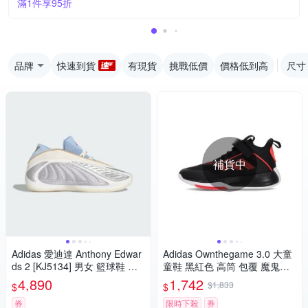
滿1件享95折
品牌
快速到貨
有現貨
挑戰低價
價格低到高
尺寸
補貨中
Adidas 愛迪達 Anthony Edwar
Adidas Ownthegame 3.0 大童
ds 2 [KJ5134] 男女 籃球鞋 穩
童鞋 黑紅色 高筒 包覆 魔鬼氈
定 支撐 緩震 銀 藍
耐磨 緩震 籃球鞋 JQ7939
4,890
1,742
$1,833
$
$
券
限時下殺
券