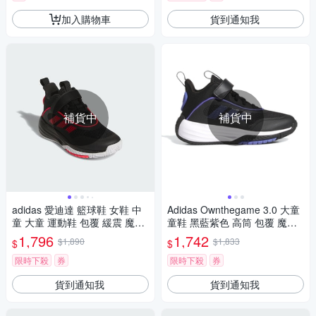
加入購物車
貨到通知我
補貨中
補貨中
adidas 愛迪達 籃球鞋 女鞋 中
Adidas Ownthegame 3.0 大童
童 大童 運動鞋 包覆 緩震 魔鬼
童鞋 黑藍紫色 高筒 包覆 魔鬼
氈 OWNTHEGAME 3.0 K 黑紅
氈 耐磨 緩震 籃球鞋 JI0393
1,796
1,742
$1,890
$1,833
$
$
JQ7939
限時下殺
券
限時下殺
券
貨到通知我
貨到通知我