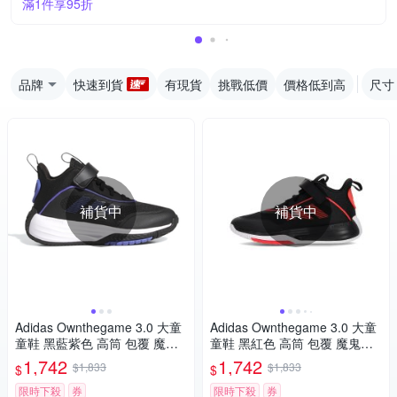
滿1件享95折
品牌
快速到貨
有現貨
挑戰低價
價格低到高
尺寸
補貨中
補貨中
Adidas Ownthegame 3.0 大童
Adidas Ownthegame 3.0 大童
童鞋 黑藍紫色 高筒 包覆 魔鬼
童鞋 黑紅色 高筒 包覆 魔鬼氈
氈 耐磨 緩震 籃球鞋 JI0393
耐磨 緩震 籃球鞋 JQ7939
1,742
1,742
$1,833
$1,833
$
$
限時下殺
券
限時下殺
券