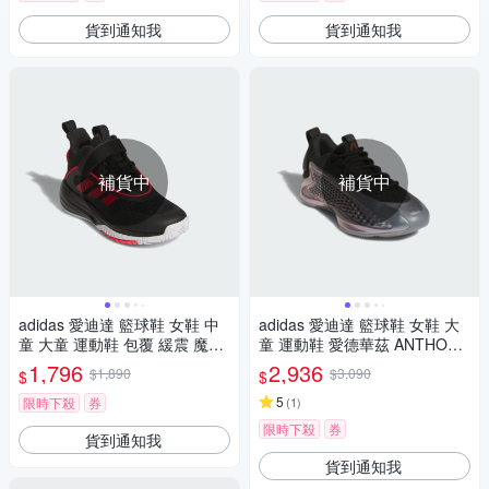
貨到通知我
貨到通知我
補貨中
補貨中
adidas 愛迪達 籃球鞋 女鞋 中
adidas 愛迪達 籃球鞋 女鞋 大
童 大童 運動鞋 包覆 緩震 魔鬼
童 運動鞋 愛德華茲 ANTHONY
氈 OWNTHEGAME 3.0 K 黑紅
EDWARDS 1 J LOW 銀黑 JQ8
1,796
2,936
$1,890
$3,090
$
$
JQ7939
885
5
限時下殺
券
(
1
)
限時下殺
券
貨到通知我
貨到通知我