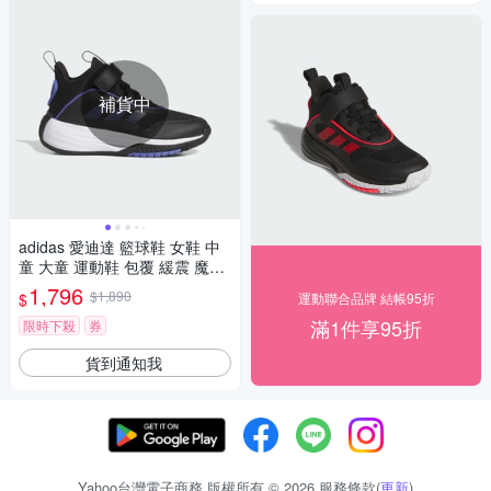
補貨中
adidas 愛迪達 籃球鞋 女鞋 中
童 大童 運動鞋 包覆 緩震 魔鬼
氈 OWNTHEGAME 3.0 K 黑 JI
1,796
$1,890
$
運動聯合品牌 結帳95折
0393 (C5106)
滿1件享95折
限時下殺
券
貨到通知我
Yahoo台灣電子商務 版權所有 © 2026 服務條款(
更新
)