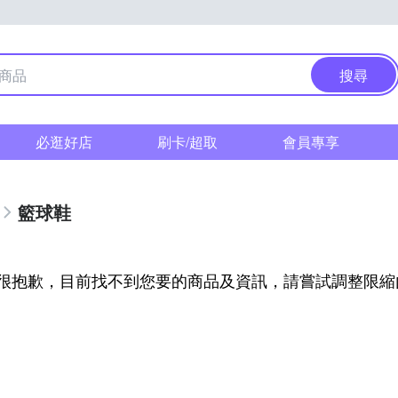
搜尋
必逛好店
刷卡/超取
會員專享
籃球鞋
很抱歉，目前找不到您要的商品及資訊，請嘗試調整限縮