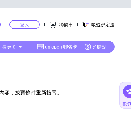
購物車
帳號綁定送
登入
看更多
uniopen 聯名卡
超贈點
內容，放寬條件重新搜尋。