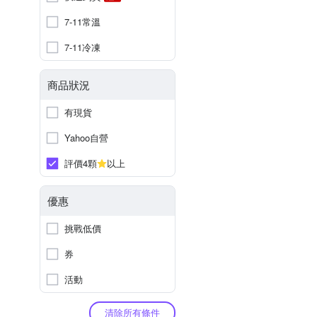
7-11常溫
7-11冷凍
商品狀況
有現貨
Yahoo自營
評價4顆
以上
優惠
挑戰低價
券
活動
清除所有條件