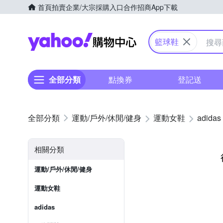
首頁
拍賣
企業/大宗採購入口
合作招商
App下載
Yahoo購物中心
籃球鞋
全部分類
點換券
登記送
運動/戶外/休閒/健身
運動女鞋
adidas
相關分類
運動/戶外/休閒/健身
運動女鞋
adidas