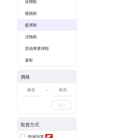
休閒鞋
慢跑鞋
籃球鞋
涼拖鞋
其他專業球鞋
童鞋
價格
-
確定
取貨方式
快速到貨