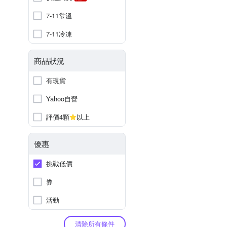
7-11常溫
7-11冷凍
商品狀況
有現貨
Yahoo自營
評價4顆
以上
優惠
挑戰低價
券
活動
清除所有條件