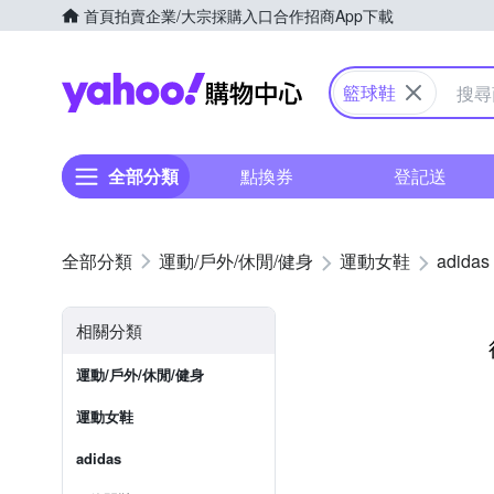
首頁
拍賣
企業/大宗採購入口
合作招商
App下載
Yahoo購物中心
籃球鞋
全部分類
點換券
登記送
運動/戶外/休閒/健身
運動女鞋
adidas
相關分類
運動/戶外/休閒/健身
運動女鞋
adidas