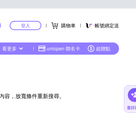
購物車
帳號綁定送
登入
看更多
uniopen 聯名卡
超贈點
內容，放寬條件重新搜尋。