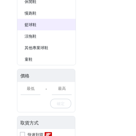
休閒鞋
慢跑鞋
籃球鞋
涼拖鞋
其他專業球鞋
童鞋
價格
-
確定
取貨方式
快速到貨