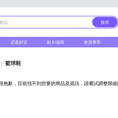
搜尋
必逛好店
刷卡/超取
會員專享
籃球鞋
很抱歉，目前找不到您要的商品及資訊，請嘗試調整限縮