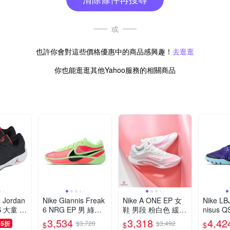
或
也許你會對這些價格優惠中的商品感興趣！
去逛逛
你也能逛逛其他Yahoo服務的相關商品
 Jordan
Nike Giannis Freak
Nike A ONE EP 女
Nike LB
GS 大童 女
6 NRG EP 男 綠粉
鞋 男段 粉白色 緩震
nisus 
7 緩震 I
字母哥 實戰 包覆 緩
運動 包覆 耐磨 實戰
藍 緩震
3,534
3,318
4,42
85折
$3,720
$3,492
$
$
$
震 籃球鞋 HJ9110-3
籃球鞋 FZ8606-101
運動 籃球