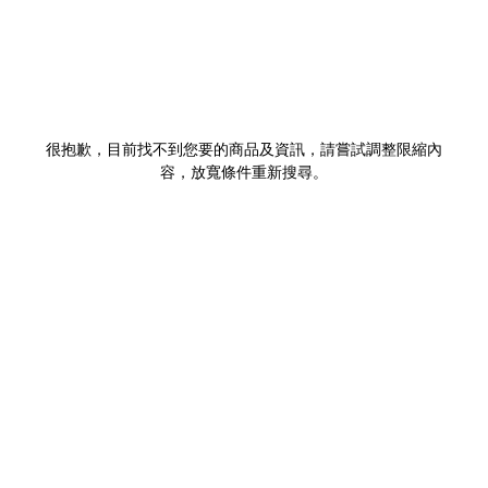
很抱歉，目前找不到您要的商品及資訊，請嘗試調整限縮內
容，放寬條件重新搜尋。