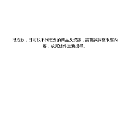
很抱歉，目前找不到您要的商品及資訊，請嘗試調整限縮內
容，放寬條件重新搜尋。