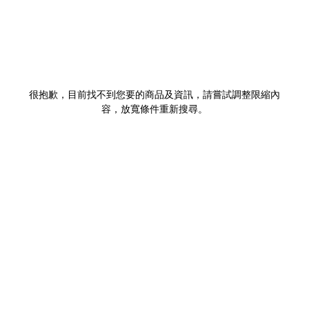
很抱歉，目前找不到您要的商品及資訊，請嘗試調整限縮內
容，放寬條件重新搜尋。