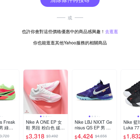
或
也許你會對這些價格優惠中的商品感興趣！
去逛逛
你也能逛逛其他Yahoo服務的相關商品
is Freak
Nike A ONE EP 女
Nike LBJ NXXT Ge
Nike 籃
 男 綠粉
鞋 男段 粉白色 緩震
nisus QS EP 男 紫
Luka 7
 包覆 緩
運動 包覆 耐磨 實戰
藍 緩震 實戰 包覆
鞋 黑 紅 
3,318
4,424
1,83
3,720
$3,492
$4,656
$
$
$
9110-3
籃球鞋 FZ8606-101
運動 籃球鞋 IB1271
H0573-