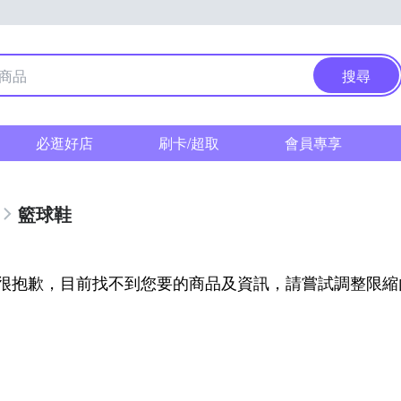
搜尋
必逛好店
刷卡/超取
會員專享
籃球鞋
很抱歉，目前找不到您要的商品及資訊，請嘗試調整限縮