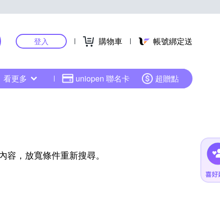
購物車
帳號綁定送
登入
看更多
uniopen 聯名卡
超贈點
內容，放寬條件重新搜尋。