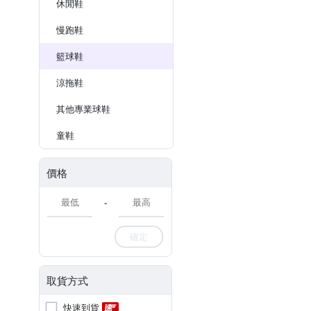
休閒鞋
慢跑鞋
籃球鞋
涼拖鞋
其他專業球鞋
童鞋
價格
-
確定
取貨方式
快速到貨