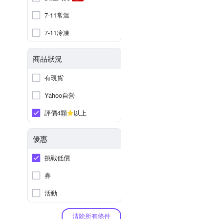
7-11常溫
7-11冷凍
商品狀況
有現貨
Yahoo自營
評價4顆
以上
優惠
挑戰低價
券
活動
清除所有條件