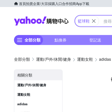
首頁
拍賣
企業/大宗採購入口
合作招商
App下載
Yahoo購物中心
籃球鞋
全部分類
點換券
登記送
運動/戶外/休閒/健身
運動女鞋
adidas
相關分類
運動/戶外/休閒/健身
運動女鞋
adidas