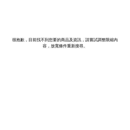
很抱歉，目前找不到您要的商品及資訊，請嘗試調整限縮內
容，放寬條件重新搜尋。