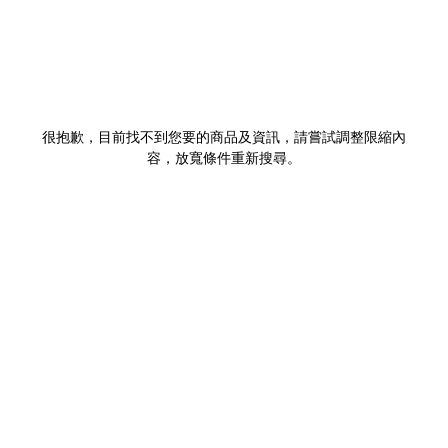
很抱歉，目前找不到您要的商品及資訊，請嘗試調整限縮內
容，放寬條件重新搜尋。