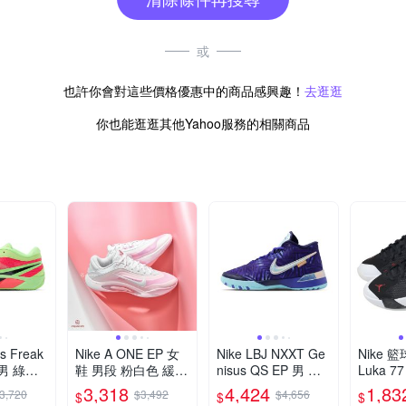
或
也許你會對這些價格優惠中的商品感興趣！
去逛逛
你也能逛逛其他Yahoo服務的相關商品
is Freak
Nike A ONE EP 女
Nike LBJ NXXT Ge
Nike 籃
 男 綠粉
鞋 男段 粉白色 緩震
nisus QS EP 男 紫
Luka 7
 包覆 緩
運動 包覆 耐磨 實戰
藍 緩震 實戰 包覆
鞋 黑 紅 
3,318
4,424
1,83
3,720
$3,492
$4,656
$
$
$
9110-3
籃球鞋 FZ8606-101
運動 籃球鞋 IB1271
H0573-