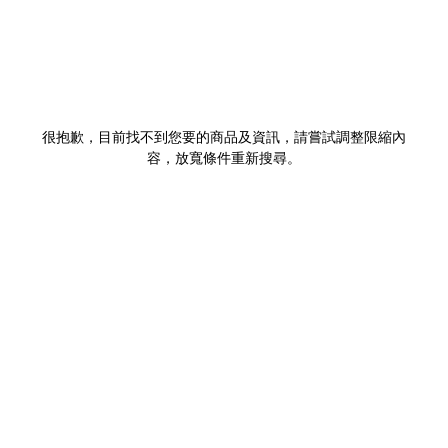
很抱歉，目前找不到您要的商品及資訊，請嘗試調整限縮內
容，放寬條件重新搜尋。