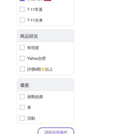
7-11常溫
7-11冷凍
商品狀況
有現貨
Yahoo自營
評價4顆
以上
優惠
挑戰低價
券
活動
清除所有條件