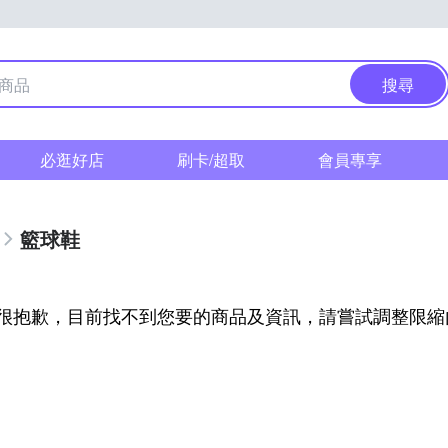
搜尋
必逛好店
刷卡/超取
會員專享
籃球鞋
很抱歉，目前找不到您要的商品及資訊，請嘗試調整限縮