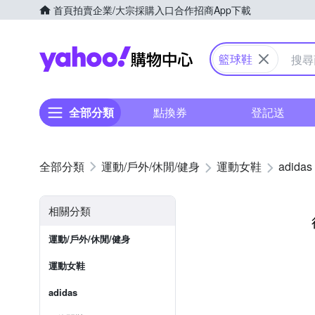
首頁
拍賣
企業/大宗採購入口
合作招商
App下載
Yahoo購物中心
籃球鞋
全部分類
點換券
登記送
運動/戶外/休閒/健身
運動女鞋
adidas
相關分類
運動/戶外/休閒/健身
運動女鞋
adidas