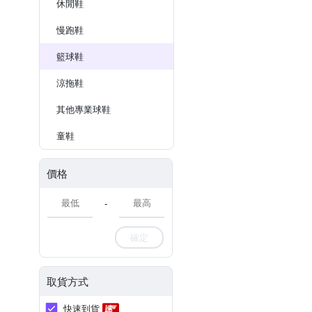
休閒鞋
慢跑鞋
籃球鞋
涼拖鞋
其他專業球鞋
童鞋
價格
-
確定
取貨方式
快速到貨