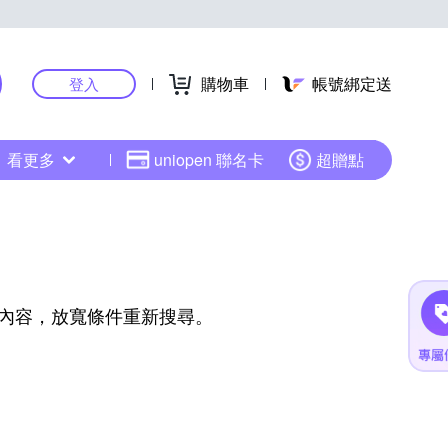
購物車
帳號綁定送
登入
看更多
uniopen 聯名卡
超贈點
內容，放寬條件重新搜尋。