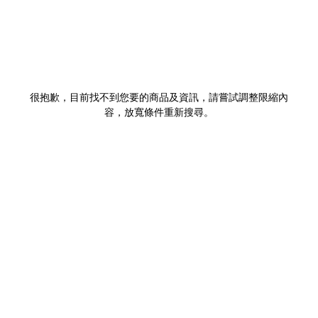
很抱歉，目前找不到您要的商品及資訊，請嘗試調整限縮內
容，放寬條件重新搜尋。