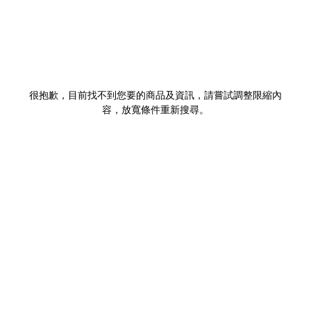
很抱歉，目前找不到您要的商品及資訊，請嘗試調整限縮內
容，放寬條件重新搜尋。