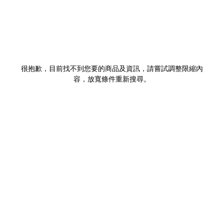
很抱歉，目前找不到您要的商品及資訊，請嘗試調整限縮內
容，放寬條件重新搜尋。