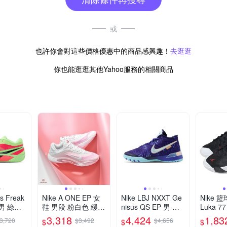
或
也許你會對這些價格優惠中的商品感興趣！
去逛逛
你也能逛逛其他Yahoo服務的相關商品
is Freak
Nike A ONE EP 女
Nike LBJ NXXT Ge
Nike 籃
 男 綠粉
鞋 男段 粉白色 緩震
nisus QS EP 男 紫
Luka 7
 包覆 緩
運動 包覆 耐磨 實戰
藍 緩震 實戰 包覆
鞋 黑 紅 
3,318
4,424
1,83
3,720
$3,492
$4,656
$
$
$
9110-3
籃球鞋 FZ8606-101
運動 籃球鞋 IB1271
H0573-