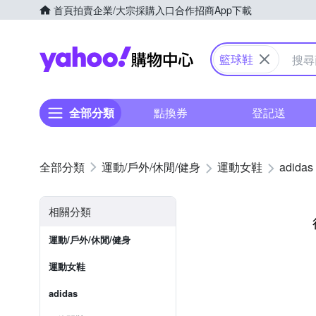
首頁
拍賣
企業/大宗採購入口
合作招商
App下載
Yahoo購物中心
籃球鞋
全部分類
點換券
登記送
運動/戶外/休閒/健身
運動女鞋
adidas
相關分類
運動/戶外/休閒/健身
運動女鞋
adidas