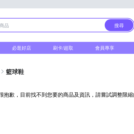
搜尋
必逛好店
刷卡/超取
會員專享
籃球鞋
很抱歉，目前找不到您要的商品及資訊，請嘗試調整限縮