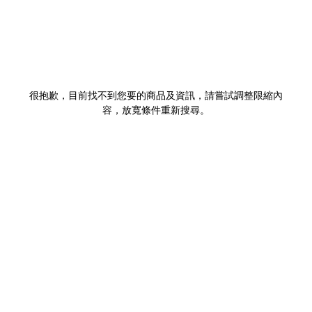
很抱歉，目前找不到您要的商品及資訊，請嘗試調整限縮內
容，放寬條件重新搜尋。