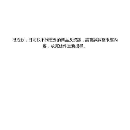
很抱歉，目前找不到您要的商品及資訊，請嘗試調整限縮內
容，放寬條件重新搜尋。