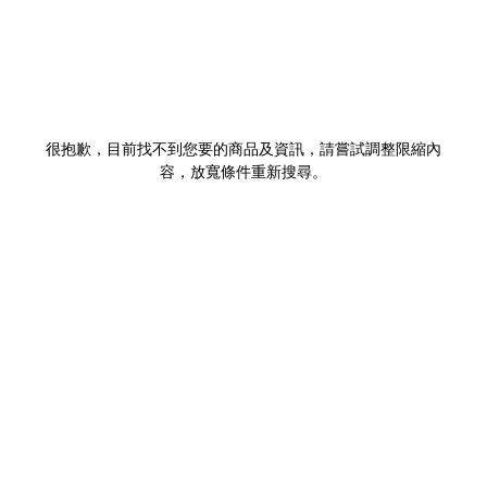
很抱歉，目前找不到您要的商品及資訊，請嘗試調整限縮內
容，放寬條件重新搜尋。