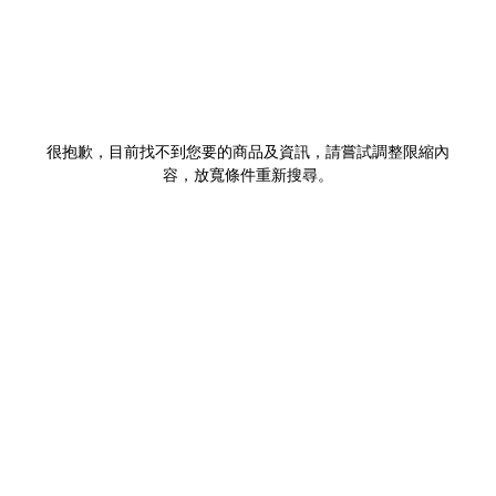
很抱歉，目前找不到您要的商品及資訊，請嘗試調整限縮內
容，放寬條件重新搜尋。