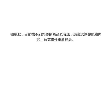
很抱歉，目前找不到您要的商品及資訊，請嘗試調整限縮內
容，放寬條件重新搜尋。