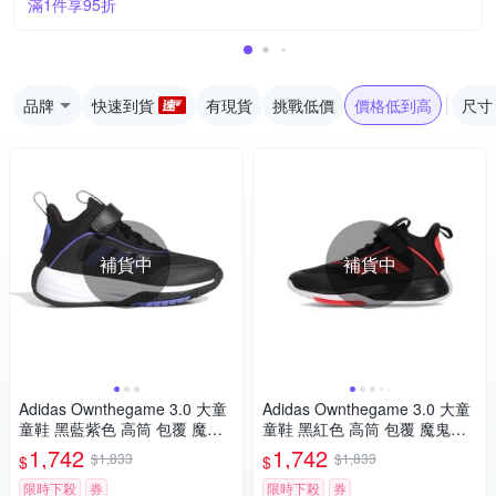
滿1件享95折
品牌
快速到貨
有現貨
挑戰低價
價格低到高
尺寸
補貨中
補貨中
Adidas Ownthegame 3.0 大童
Adidas Ownthegame 3.0 大童
童鞋 黑藍紫色 高筒 包覆 魔鬼
童鞋 黑紅色 高筒 包覆 魔鬼氈
氈 耐磨 緩震 籃球鞋 JI0393
耐磨 緩震 籃球鞋 JQ7939
1,742
1,742
$1,833
$1,833
$
$
限時下殺
券
限時下殺
券