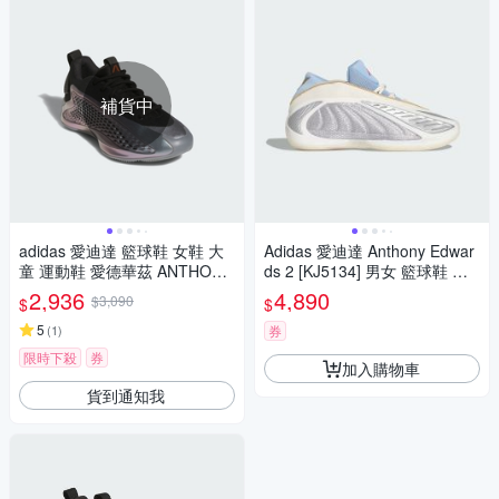
補貨中
adidas 愛迪達 籃球鞋 女鞋 大
Adidas 愛迪達 Anthony Edwar
童 運動鞋 愛德華茲 ANTHONY
ds 2 [KJ5134] 男女 籃球鞋 穩
EDWARDS 1 J LOW 銀黑 JQ8
定 支撐 緩震 銀 藍
2,936
4,890
$3,090
$
$
885
5
(
1
)
券
限時下殺
券
加入購物車
貨到通知我