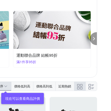
運動聯合品牌 結帳95折
運動聯
滿1件享95折
滿1件享
序
價格低到高
價格高到低
近期熱銷
現在可以查看商品評價