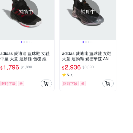
補貨中
補貨中
adidas 愛迪達 籃球鞋 女鞋
adidas 愛迪達 籃球鞋 女鞋
中童 大童 運動鞋 包覆 緩震
大童 運動鞋 愛德華茲 ANT
魔鬼氈 OWNTHEGAME 3.0
HONY EDWARDS 1 J LOW
1,796
2,936
$1,890
$3,090
$
$
K 黑紅 JQ7939
銀黑 JQ8885
5
(
1
)
限時下殺
券
限時下殺
券