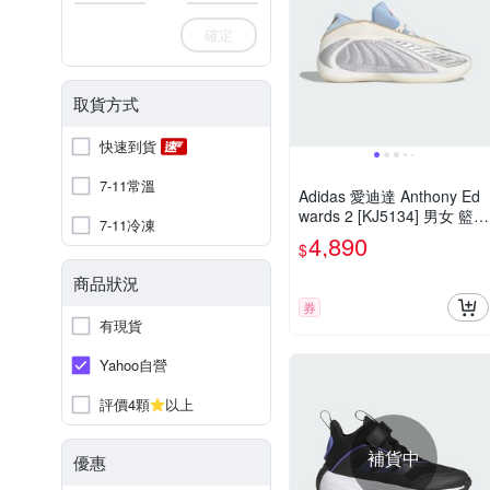
確定
取貨方式
快速到貨
7-11常溫
Adidas 愛迪達 Anthony Ed
wards 2 [KJ5134] 男女 籃球
7-11冷凍
鞋 穩定 支撐 緩震 銀 藍
4,890
$
商品狀況
券
有現貨
Yahoo自營
評價4顆
以上
補貨中
優惠