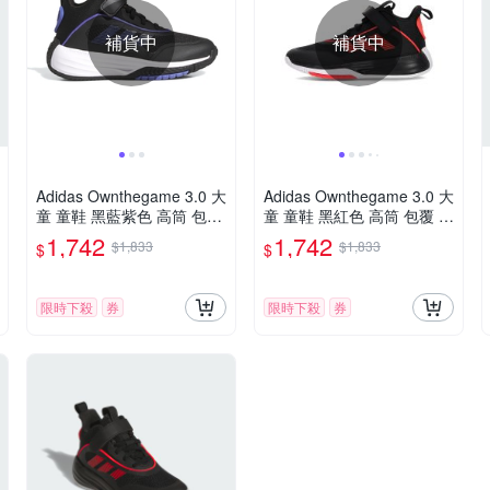
補貨中
補貨中
Adidas Ownthegame 3.0 大
Adidas Ownthegame 3.0 大
童 童鞋 黑藍紫色 高筒 包覆
童 童鞋 黑紅色 高筒 包覆 魔
魔鬼氈 耐磨 緩震 籃球鞋 JI
鬼氈 耐磨 緩震 籃球鞋 JQ7
1,742
1,742
$1,833
$1,833
$
$
0393
939
限時下殺
券
限時下殺
券