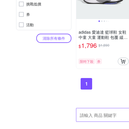
挑戰低價
券
活動
adidas 愛迪達 籃球鞋 女鞋
中童 大童 運動鞋 包覆 緩震
清除所有條件
魔鬼氈 OWNTHEGAME 3.0
1,796
$1,890
$
K 黑 JI0393 (C5106)
限時下殺
券
1