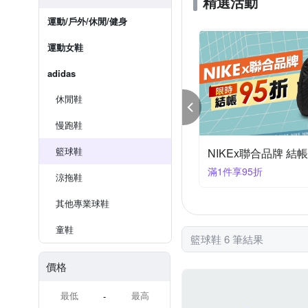
精選活動
運動/戶外/休閒/健身
運動女鞋
adidas
休閒鞋
慢跑鞋
籃球鞋
NIKEx聯合品牌 結帳
滿1件享95折
涼拖鞋
其他專業球鞋
童鞋
籃球鞋 6 筆結果
價格
-