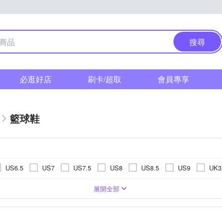
搜尋
必逛好店
刷卡/超取
會員專享
籃球鞋
US6.5
US7
US7.5
US8
US8.5
US9
UK3
UK7
UK7.5
UK8
UK8.5
UK9
UK9.5
U
展開全部
20.5cm
21cm
21.5cm
22cm
23.5cm