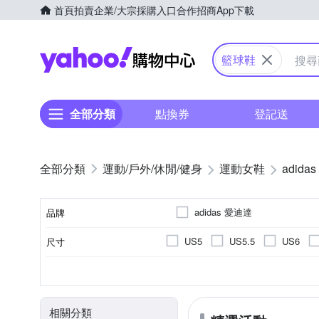
首頁
拍賣
企業/大宗採購入口
合作招商
App下載
Yahoo購物中心
籃球鞋
全部分類
點換券
登記送
運動/戶外/休閒/健身
運動女鞋
adidas
adidas 愛迪達
品牌
US5
US5.5
US6
尺寸
品牌名稱
UK5.5
UK6
UK6.5
依吊牌標示
籃球鞋
正常
女
依吊牌標示
顏色
內裡材質
款式
版型
適用性別
鞋墊材質
19cm
19.5cm
20cm
相關分類