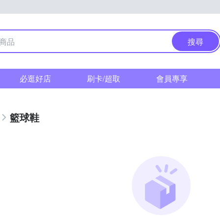
搜尋
必逛好店
刷卡/超取
會員專享
籃球鞋