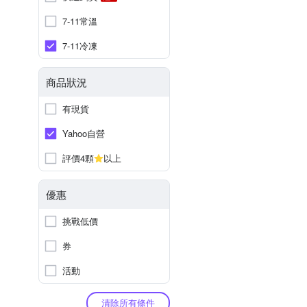
7-11常溫
7-11冷凍
商品狀況
有現貨
Yahoo自營
評價4顆
以上
優惠
挑戰低價
券
活動
清除所有條件