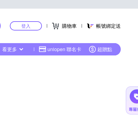
購物車
帳號綁定送
登入
看更多
uniopen 聯名卡
超贈點