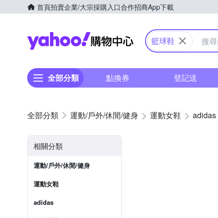
首頁
拍賣
企業/大宗採購入口
合作招商
App下載
Yahoo購物中心
籃球鞋
全部分類
點換券
登記送
運動/戶外/休閒/健身
運動女鞋
adidas
相關分類
運動/戶外/休閒/健身
運動女鞋
adidas