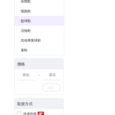
休閒鞋
慢跑鞋
籃球鞋
涼拖鞋
其他專業球鞋
童鞋
價格
-
確定
取貨方式
快速到貨