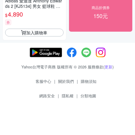
Adidas 愛迪達 Anthony Edwar
ds 2 [KJ5134] 男女 籃球鞋 穩
商品折價券
定 支撐 緩震 銀 藍
4,890
150元
$
券
加入購物車
Yahoo台灣電子商務 版權所有 © 2026 服務條款(
更新
)
客服中心
|
關於我們
|
購物須知
網路安全
|
隱私權
|
分類地圖