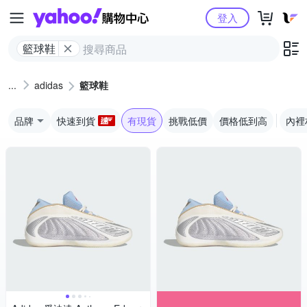
Yahoo購物中心
登入
籃球鞋
adidas
籃球鞋
品牌
快速到貨
有現貨
挑戰低價
價格低到高
內裡