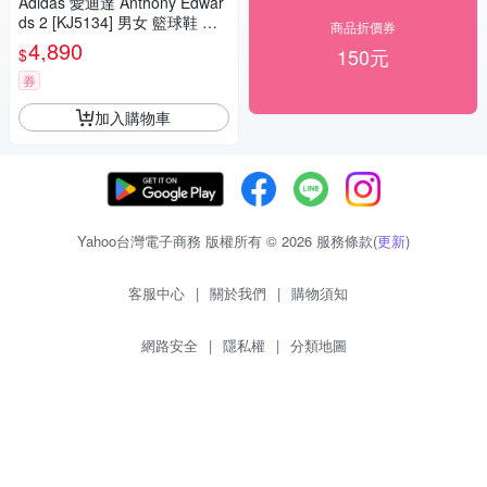
Adidas 愛迪達 Anthony Edwar
ds 2 [KJ5134] 男女 籃球鞋 穩
商品折價券
定 支撐 緩震 銀 藍
4,890
150元
$
券
加入購物車
Yahoo台灣電子商務 版權所有 © 2026 服務條款(
更新
)
客服中心
|
關於我們
|
購物須知
網路安全
|
隱私權
|
分類地圖