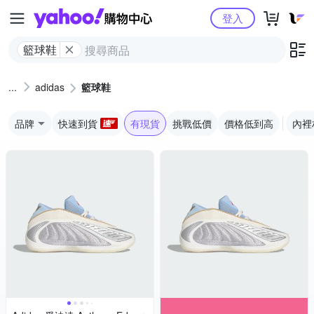
Yahoo購物中心
登入
籃球鞋
adidas
籃球鞋
品牌
快速到貨
有現貨
挑戰低價
價格低到高
內裡