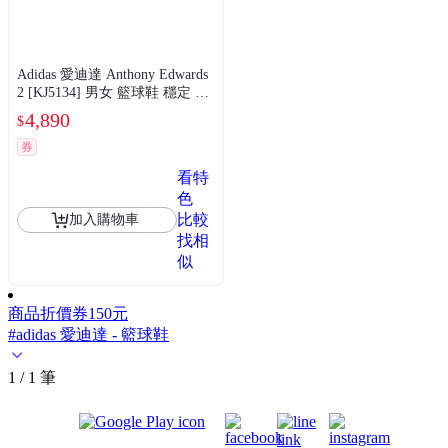
Adidas 愛迪達 Anthony Edwards
2 [KJ5134] 男女 籃球鞋 穩定 支
撐 緩震 銀 藍
4,890
$
券
看特
色
比較
加入購物車
找相
似
商品折價券
150元
#adidas 愛迪達 - 籃球鞋
1 / 1 筆