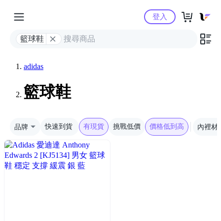
Yahoo購物中心
登入
籃球鞋
adidas
籃球鞋
品牌
快速到貨
有現貨
挑戰低價
價格低到高
內裡材