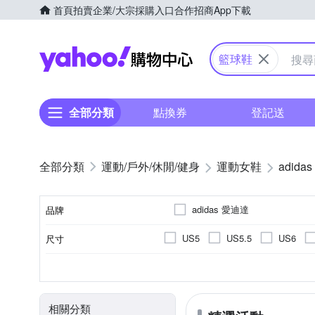
首頁
拍賣
企業/大宗採購入口
合作招商
App下載
Yahoo購物中心
籃球鞋
全部分類
點換券
登記送
運動/戶外/休閒/健身
運動女鞋
adidas
adidas 愛迪達
品牌
US5
US5.5
US6
尺寸
品牌名稱
UK5.5
UK6
UK6.5
依吊牌標示
籃球鞋
正常
女
依吊牌標示
顏色
內裡材質
款式
版型
適用性別
鞋墊材質
19cm
19.5cm
20cm
相關分類