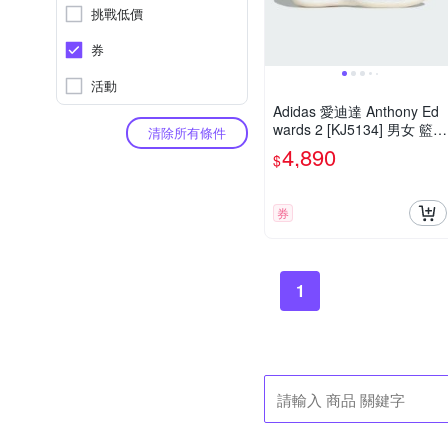
挑戰低價
券
活動
Adidas 愛迪達 Anthony Ed
wards 2 [KJ5134] 男女 籃球
清除所有條件
鞋 穩定 支撐 緩震 銀 藍
4,890
$
券
1