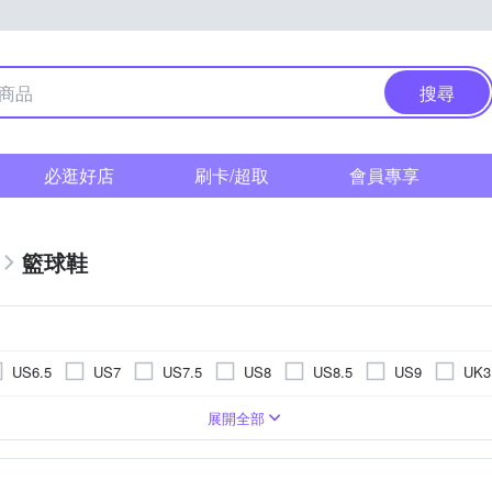
搜尋
必逛好店
刷卡/超取
會員專享
籃球鞋
US6.5
US7
US7.5
US8
US8.5
US9
UK3
UK7
UK7.5
UK8
UK8.5
UK9
UK9.5
U
展開全部
20.5cm
21cm
21.5cm
22cm
23.5cm