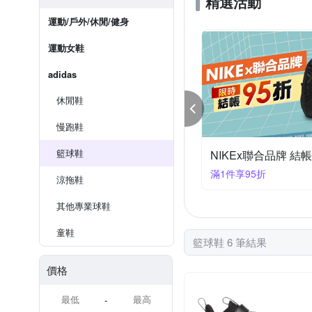
精選活動
運動/戶外/休閒/健身
運動女鞋
adidas
休閒鞋
慢跑鞋
籃球鞋
NIKEx聯合品牌 結帳
滿1件享95折
涼拖鞋
其他專業球鞋
童鞋
籃球鞋 6 筆結果
價格
-