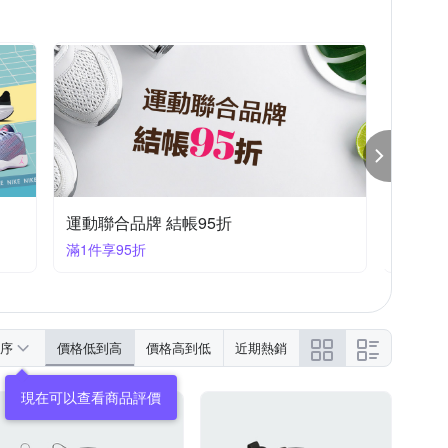
運動聯合品牌 結帳95折
運動聯
滿1件享95折
滿1件享
序
價格低到高
價格高到低
近期熱銷
現在可以查看商品評價