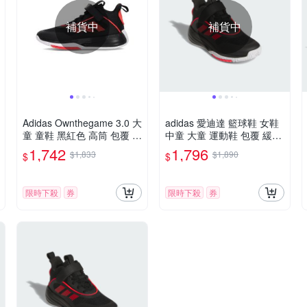
補貨中
補貨中
Adidas Ownthegame 3.0 大
adidas 愛迪達 籃球鞋 女鞋
童 童鞋 黑紅色 高筒 包覆 魔
中童 大童 運動鞋 包覆 緩震
鬼氈 耐磨 緩震 籃球鞋 JQ7
魔鬼氈 OWNTHEGAME 3.0
1,742
1,796
$1,833
$1,890
$
$
939
K 黑紅 JQ7939
限時下殺
券
限時下殺
券