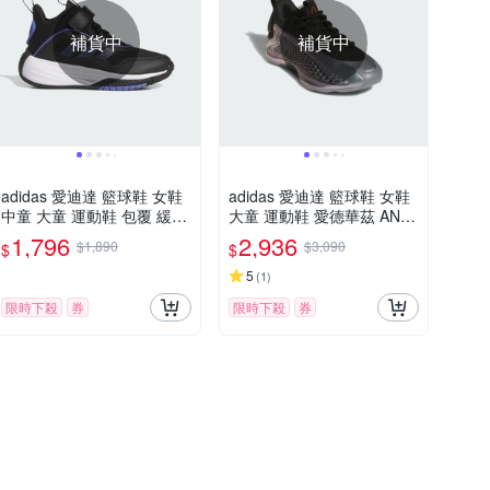
補貨中
補貨中
adidas 愛迪達 籃球鞋 女鞋
adidas 愛迪達 籃球鞋 女鞋
中童 大童 運動鞋 包覆 緩震
大童 運動鞋 愛德華茲 ANT
魔鬼氈 OWNTHEGAME 3.0
HONY EDWARDS 1 J LOW
1,796
2,936
$1,890
$3,090
$
$
K 黑 JI0393 (C5106)
銀黑 JQ8885
5
(
1
)
限時下殺
券
限時下殺
券