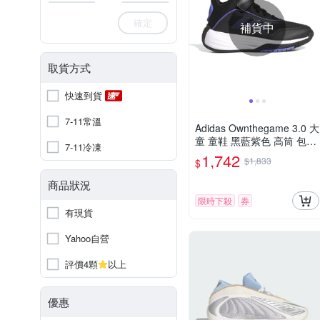
確定
補貨中
取貨方式
快速到貨
7-11常溫
Adidas Ownthegame 3.0 大
童 童鞋 黑藍紫色 高筒 包覆
7-11冷凍
魔鬼氈 耐磨 緩震 籃球鞋 JI
1,742
$1,833
$
0393
商品狀況
限時下殺
券
有現貨
Yahoo自營
評價4顆
以上
優惠