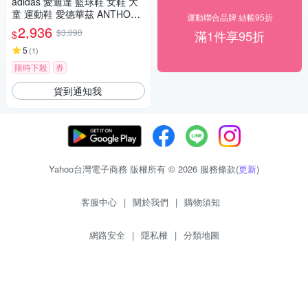
adidas 愛迪達 籃球鞋 女鞋 大
童 運動鞋 愛德華茲 ANTHONY
運動聯合品牌 結帳95折
EDWARDS 1 J LOW 銀黑 JQ8
2,936
$3,090
滿1件享95折
$
885
5
(
1
)
限時下殺
券
貨到通知我
Yahoo台灣電子商務 版權所有 © 2026 服務條款(
更新
)
客服中心
|
關於我們
|
購物須知
網路安全
|
隱私權
|
分類地圖