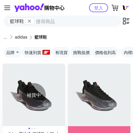
Yahoo購物中心
登入
籃球鞋
adidas
籃球鞋
品牌
快速到貨
有現貨
挑戰低價
價格低到高
內裡
補貨中