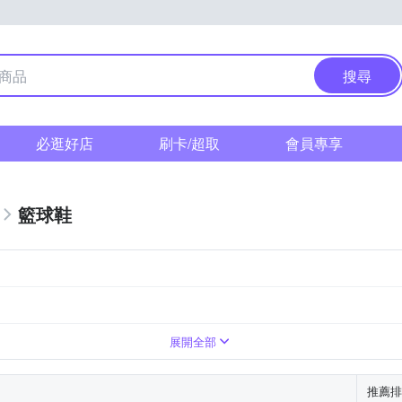
搜尋
必逛好店
刷卡/超取
會員專享
籃球鞋
19.5cm
20cm
展開全部
推薦排