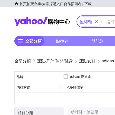
首頁
拍賣
企業/大宗採購入口
合作招商
App下載
Yahoo購物中心
籃球鞋
全部分類
點換券
登記送
運動/戶外/休閒/健身
運動女鞋
adidas
adidas 愛迪達
品牌
依吊牌標示
內裡材質
品牌名稱
籃球鞋
正常
女
依吊牌標示
依吊牌標示
18cm
18.5cm
19cm
尺寸
款式
版型
適用性別
鞋墊材質
鞋面材質
籃球鞋 1 筆結果
相關分類