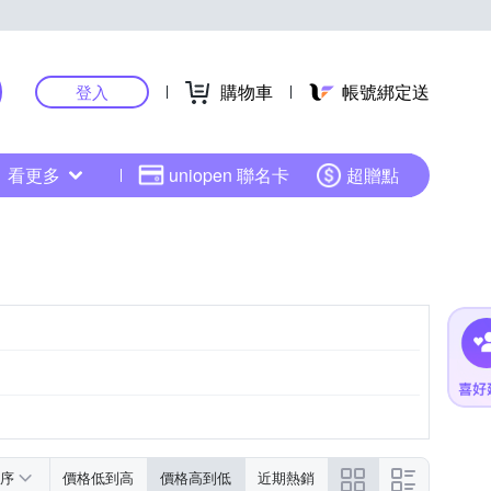
購物車
帳號綁定送
登入
看更多
uniopen 聯名卡
超贈點
序
價格低到高
價格高到低
近期熱銷