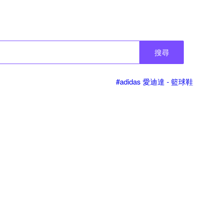
搜尋
#adidas 愛迪達 - 籃球鞋