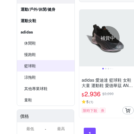
運動/戶外/休閒/健身
運動女鞋
adidas
補貨中
休閒鞋
慢跑鞋
籃球鞋
涼拖鞋
adidas 愛迪達 籃球鞋 女鞋
大童 運動鞋 愛德華茲 ANT
其他專業球鞋
HONY EDWARDS 1 J LOW
2,936
$3,090
$
銀黑 JQ8885
童鞋
5
(
1
)
限時下殺
券
價格
-
1