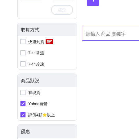
確定
取貨方式
快速到貨
7-11常溫
7-11冷凍
商品狀況
有現貨
Yahoo自營
評價4顆
以上
優惠