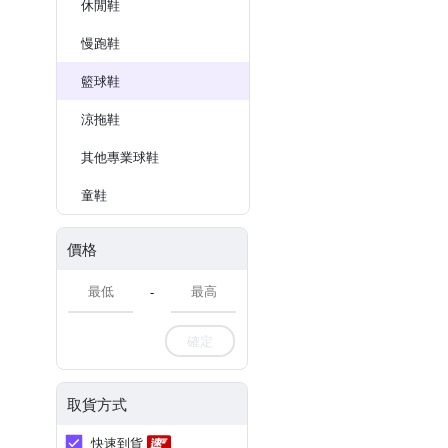
休閒鞋
慢跑鞋
籃球鞋
涼拖鞋
其他專業球鞋
童鞋
價格
-
確定
取貨方式
快速到貨