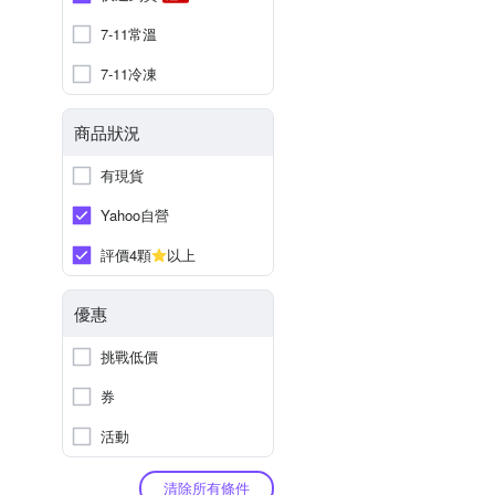
7-11常溫
7-11冷凍
商品狀況
有現貨
Yahoo自營
評價4顆
以上
優惠
挑戰低價
券
活動
清除所有條件