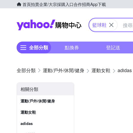
首頁
拍賣
企業/大宗採購入口
合作招商
App下載
Yahoo購物中心
籃球鞋
全部分類
點換券
登記送
運動/戶外/休閒/健身
運動女鞋
adidas
相關分類
運動/戶外/休閒/健身
運動女鞋
adidas