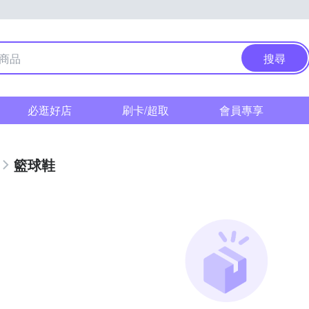
搜尋
必逛好店
刷卡/超取
會員專享
籃球鞋