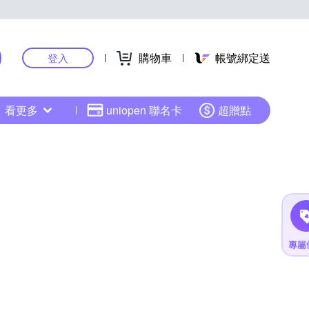
購物車
帳號綁定送
登入
看更多
uniopen 聯名卡
超贈點