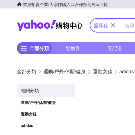
首頁
拍賣
企業/大宗採購入口
合作招商
App下載
Yahoo購物中心
籃球鞋
全部分類
點換券
登記送
運動/戶外/休閒/健身
運動女鞋
adidas
相關分類
運動/戶外/休閒/健身
運動女鞋
adidas