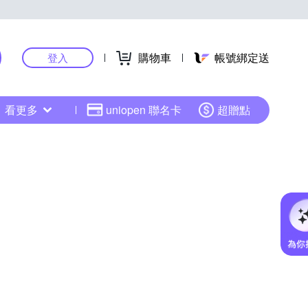
購物車
帳號綁定送
登入
看更多
uniopen 聯名卡
超贈點