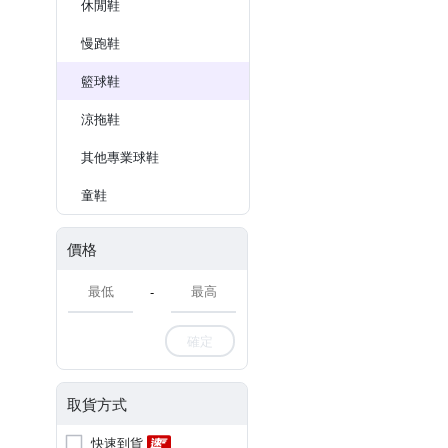
休閒鞋
慢跑鞋
籃球鞋
涼拖鞋
其他專業球鞋
童鞋
價格
-
確定
取貨方式
快速到貨