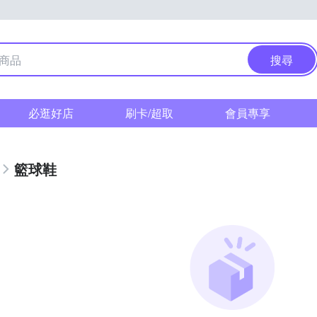
搜尋
必逛好店
刷卡/超取
會員專享
籃球鞋