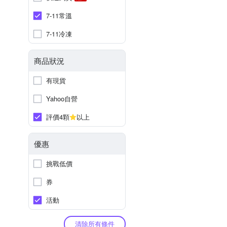
7-11常溫
7-11冷凍
商品狀況
有現貨
Yahoo自營
評價4顆
以上
優惠
挑戰低價
券
活動
清除所有條件