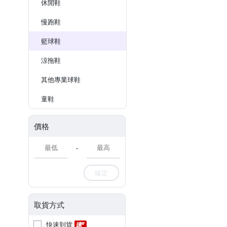
休閒鞋
慢跑鞋
籃球鞋
涼拖鞋
其他專業球鞋
童鞋
價格
-
確定
取貨方式
快速到貨