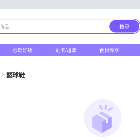
搜尋
必逛好店
刷卡/超取
會員專享
籃球鞋