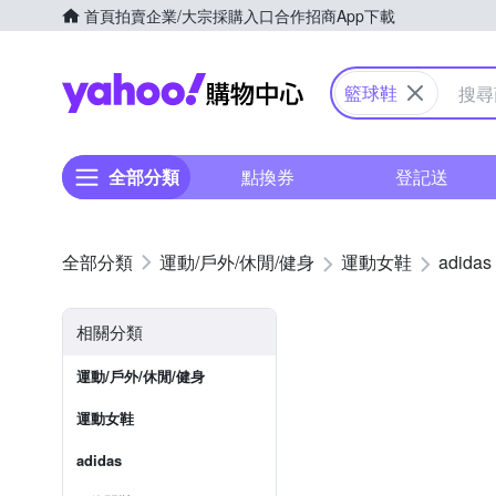
首頁
拍賣
企業/大宗採購入口
合作招商
App下載
Yahoo購物中心
籃球鞋
全部分類
點換券
登記送
運動/戶外/休閒/健身
運動女鞋
adidas
相關分類
運動/戶外/休閒/健身
運動女鞋
adidas