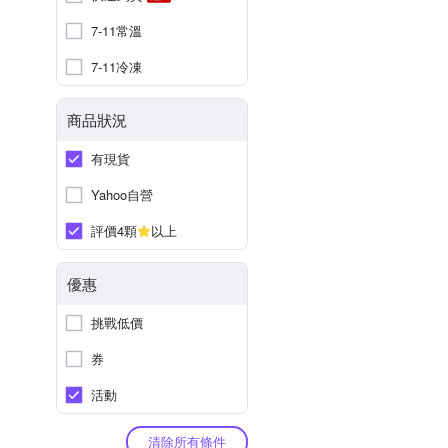
7-11常溫
7-11冷凍
商品狀況
有現貨
Yahoo自營
評價4顆
以上
優惠
挑戰低價
券
活動
清除所有條件