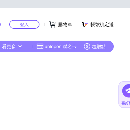
購物車
帳號綁定送
登入
看更多
uniopen 聯名卡
超贈點