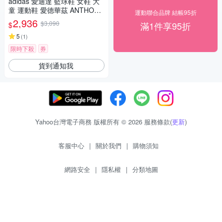
adidas 愛迪達 籃球鞋 女鞋 大
童 運動鞋 愛德華茲 ANTHONY
運動聯合品牌 結帳95折
EDWARDS 1 J LOW 銀黑 JQ8
2,936
$3,090
滿1件享95折
$
885
5
(
1
)
限時下殺
券
貨到通知我
Yahoo台灣電子商務 版權所有 © 2026 服務條款(
更新
)
客服中心
|
關於我們
|
購物須知
網路安全
|
隱私權
|
分類地圖