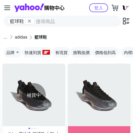
Yahoo購物中心
登入
籃球鞋
adidas
籃球鞋
品牌
快速到貨
有現貨
挑戰低價
價格低到高
內裡
補貨中